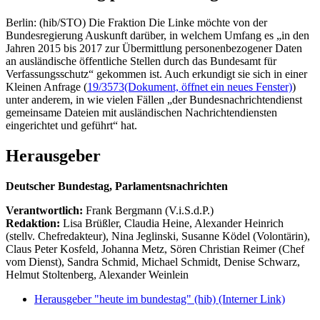
Berlin: (hib/STO) Die Fraktion Die Linke möchte von der
Bundesregierung Auskunft darüber, in welchem Umfang es „in den
Jahren 2015 bis 2017 zur Übermittlung personenbezogener Daten
an ausländische öffentliche Stellen durch das Bundesamt für
Verfassungsschutz“ gekommen ist. Auch erkundigt sie sich in einer
Kleinen Anfrage (
19/3573
(Dokument, öffnet ein neues Fenster)
)
unter anderem, in wie vielen Fällen „der Bundesnachrichtendienst
gemeinsame Dateien mit ausländischen Nachrichtendiensten
eingerichtet und geführt“ hat.
Herausgeber
Deutscher Bundestag, Parlamentsnachrichten
Verantwortlich:
Frank Bergmann (V.i.S.d.P.)
Redaktion:
Lisa Brüßler, Claudia Heine, Alexander Heinrich
(stellv. Chefredakteur), Nina Jeglinski,
Susanne Ködel (Volontärin),
Claus Peter Kosfeld, Johanna Metz, Sören Christian Reimer (Chef
vom Dienst), Sandra Schmid, Michael Schmidt, Denise Schwarz,
Helmut Stoltenberg, Alexander Weinlein
Herausgeber "heute im bundestag" (hib)
(Interner Link)