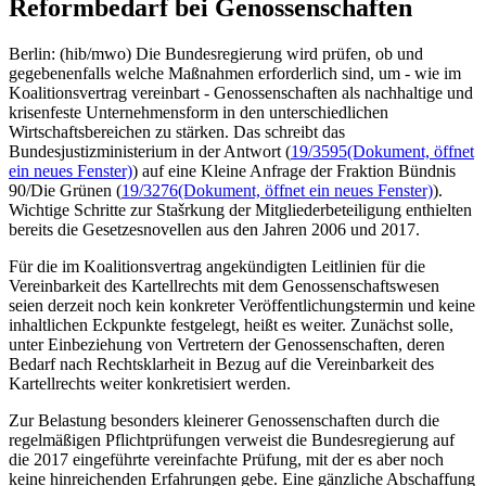
Reformbedarf bei Genossenschaften
Berlin: (hib/mwo) Die Bundesregierung wird prüfen, ob und
gegebenenfalls welche Maßnahmen erforderlich sind, um - wie im
Koalitionsvertrag vereinbart - Genossenschaften als nachhaltige und
krisenfeste Unternehmensform in den unterschiedlichen
Wirtschaftsbereichen zu stärken. Das schreibt das
Bundesjustizministerium in der Antwort (
19/3595
(Dokument, öffnet
ein neues Fenster)
) auf eine Kleine Anfrage der Fraktion Bündnis
90/Die Grünen (
19/3276
(Dokument, öffnet ein neues Fenster)
).
Wichtige Schritte zur Stašrkung der Mitgliederbeteiligung enthielten
bereits die Gesetzesnovellen aus den Jahren 2006 und 2017.
Für die im Koalitionsvertrag angekündigten Leitlinien für die
Vereinbarkeit des Kartellrechts mit dem Genossenschaftswesen
seien derzeit noch kein konkreter Veröffentlichungstermin und keine
inhaltlichen Eckpunkte festgelegt, heißt es weiter. Zunächst solle,
unter Einbeziehung von Vertretern der Genossenschaften, deren
Bedarf nach Rechtsklarheit in Bezug auf die Vereinbarkeit des
Kartellrechts weiter konkretisiert werden.
Zur Belastung besonders kleinerer Genossenschaften durch die
regelmäßigen Pflichtprüfungen verweist die Bundesregierung auf
die 2017 eingeführte vereinfachte Prüfung, mit der es aber noch
keine hinreichenden Erfahrungen gebe. Eine gänzliche Abschaffung