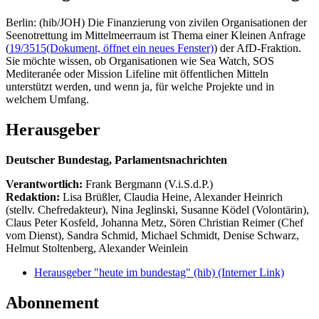
Berlin: (hib/JOH) Die Finanzierung von zivilen Organisationen der
Seenotrettung im Mittelmeerraum ist Thema einer Kleinen Anfrage
(
19/3515
(Dokument, öffnet ein neues Fenster)
) der AfD-Fraktion.
Sie möchte wissen, ob Organisationen wie Sea Watch, SOS
Mediteranée oder Mission Lifeline mit öffentlichen Mitteln
unterstützt werden, und wenn ja, für welche Projekte und in
welchem Umfang.
Herausgeber
Deutscher Bundestag, Parlamentsnachrichten
Verantwortlich:
Frank Bergmann (V.i.S.d.P.)
Redaktion:
Lisa Brüßler, Claudia Heine, Alexander Heinrich
(stellv. Chefredakteur), Nina Jeglinski,
Susanne Ködel (Volontärin),
Claus Peter Kosfeld, Johanna Metz, Sören Christian Reimer (Chef
vom Dienst), Sandra Schmid, Michael Schmidt, Denise Schwarz,
Helmut Stoltenberg, Alexander Weinlein
Herausgeber "heute im bundestag" (hib)
(Interner Link)
Abonnement