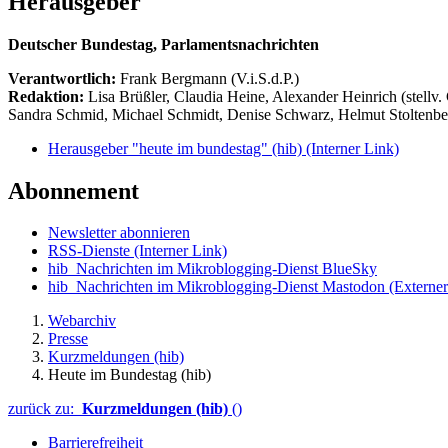
Herausgeber
Deutscher Bundestag, Parlamentsnachrichten
Verantwortlich:
Frank Bergmann (V.i.S.d.P.)
Redaktion:
Lisa Brüßler, Claudia Heine, Alexander Heinrich (stellv.
Sandra Schmid, Michael Schmidt, Denise Schwarz, Helmut Stoltenbe
Herausgeber "heute im bundestag" (hib)
(Interner Link)
Abonnement
Newsletter abonnieren
RSS-Dienste
(Interner Link)
hib_Nachrichten im Mikroblogging-Dienst BlueSky
hib_Nachrichten im Mikroblogging-Dienst Mastodon
(Externer
Webarchiv
Presse
Kurzmeldungen (hib)
Heute im Bundestag (hib)
zurück zu:
Kurzmeldungen (hib)
()
Barrierefreiheit