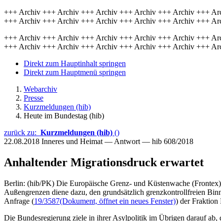
+++ Archiv +++ Archiv +++ Archiv +++ Archiv +++ Archiv +++ Ar
+++ Archiv +++ Archiv +++ Archiv +++ Archiv +++ Archiv +++ Ar
+++ Archiv +++ Archiv +++ Archiv +++ Archiv +++ Archiv +++ Ar
+++ Archiv +++ Archiv +++ Archiv +++ Archiv +++ Archiv +++ Ar
Direkt zum Hauptinhalt springen
Direkt zum Hauptmenü springen
Webarchiv
Presse
Kurzmeldungen (hib)
Heute im Bundestag (hib)
zurück zu:
Kurzmeldungen (hib)
()
22.08.2018
Inneres und Heimat — Antwort — hib 608/2018
Anhaltender Migrationsdruck erwartet
Berlin: (hib/PK) Die Europäische Grenz- und Küstenwache (Frontex
Außengrenzen diene dazu, den grundsätzlich grenzkontrollfreien Binn
Anfrage (
19/3587
(Dokument, öffnet ein neues Fenster)
) der Fraktion
Die Bundesregierung ziele in ihrer Asylpolitik im Übrigen darauf ab