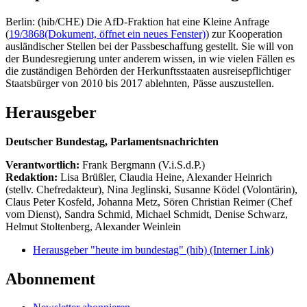
Berlin: (hib/CHE) Die AfD-Fraktion hat eine Kleine Anfrage
(
19/3868
(Dokument, öffnet ein neues Fenster)
) zur Kooperation
ausländischer Stellen bei der Passbeschaffung gestellt. Sie will von
der Bundesregierung unter anderem wissen, in wie vielen Fällen es
die zuständigen Behörden der Herkunftsstaaten ausreisepflichtiger
Staatsbürger von 2010 bis 2017 ablehnten, Pässe auszustellen.
Herausgeber
Deutscher Bundestag, Parlamentsnachrichten
Verantwortlich:
Frank Bergmann (V.i.S.d.P.)
Redaktion:
Lisa Brüßler, Claudia Heine, Alexander Heinrich
(stellv. Chefredakteur), Nina Jeglinski,
Susanne Ködel (Volontärin),
Claus Peter Kosfeld, Johanna Metz, Sören Christian Reimer (Chef
vom Dienst), Sandra Schmid, Michael Schmidt, Denise Schwarz,
Helmut Stoltenberg, Alexander Weinlein
Herausgeber "heute im bundestag" (hib)
(Interner Link)
Abonnement