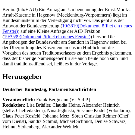
Berlin: (hib/HAU) Ein Antrag auf Umbenennung der Ernst-Moritz-
Arndt-Kaserne in Hagenow (Mecklenburg-Vorpommern) liegt im
Bundesministerium der Verteidigung nicht vor. Das geht aus der
Antwort der Bundesregierung (
19/3819
(Dokument, öffnet ein neues
Fenster)
) auf eine Kleine Anfrage der AfD-Fraktion
(
19/3599
(Dokument, öffnet ein neues Fenster)
) hervor. Die
Angehörigen der Bundeswehr am Standort in Hagenow seien bei
der Überprüfung des Kasernennamens im Hinblick auf die
Vorgaben des neuen Traditionserlasses zu dem Ergebnis gekommen,
dass der bisherige Namensgeber für sie auch heute noch sinn- und
damit traditionsstiftend sei, heißt es in der Vorlage.
Herausgeber
Deutscher Bundestag, Parlamentsnachrichten
Verantwortlich:
Frank Bergmann (V.i.S.d.P.)
Redaktion:
Lisa Brüßler, Claudia Heine, Alexander Heinrich
(stellv. Chefredakteur), Nina Jeglinski,
Susanne Ködel (Volontärin),
Claus Peter Kosfeld, Johanna Metz, Sören Christian Reimer (Chef
vom Dienst), Sandra Schmid, Michael Schmidt, Denise Schwarz,
Helmut Stoltenberg, Alexander Weinlein