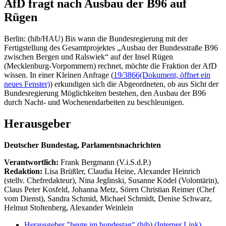
AfD fragt nach Ausbau der B96 auf
Rügen
Berlin: (hib/HAU) Bis wann die Bundesregierung mit der
Fertigstellung des Gesamtprojektes „Ausbau der Bundesstraße B96
zwischen Bergen und Ralswiek“ auf der Insel Rügen
(Mecklenburg-Vorpommern) rechnet, möchte die Fraktion der AfD
wissen. In einer Kleinen Anfrage (
19/3866
(Dokument, öffnet ein
neues Fenster)
) erkundigen sich die Abgeordneten, ob aus Sicht der
Bundesregierung Möglichkeiten bestehen, den Ausbau der B96
durch Nacht- und Wochenendarbeiten zu beschleunigen.
Herausgeber
Deutscher Bundestag, Parlamentsnachrichten
Verantwortlich:
Frank Bergmann (V.i.S.d.P.)
Redaktion:
Lisa Brüßler, Claudia Heine, Alexander Heinrich
(stellv. Chefredakteur), Nina Jeglinski,
Susanne Ködel (Volontärin),
Claus Peter Kosfeld, Johanna Metz, Sören Christian Reimer (Chef
vom Dienst), Sandra Schmid, Michael Schmidt, Denise Schwarz,
Helmut Stoltenberg, Alexander Weinlein
Herausgeber "heute im bundestag" (hib)
(Interner Link)