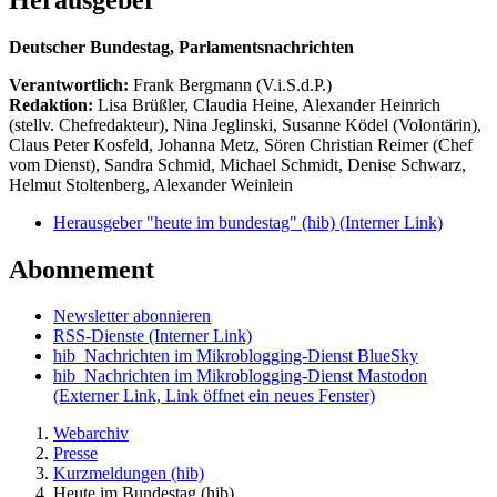
Deutscher Bundestag, Parlamentsnachrichten
Verantwortlich:
Frank Bergmann (V.i.S.d.P.)
Redaktion:
Lisa Brüßler, Claudia Heine, Alexander Heinrich
(stellv. Chefredakteur), Nina Jeglinski,
Susanne Ködel (Volontärin),
Claus Peter Kosfeld, Johanna Metz, Sören Christian Reimer (Chef
vom Dienst), Sandra Schmid, Michael Schmidt, Denise Schwarz,
Helmut Stoltenberg, Alexander Weinlein
Herausgeber "heute im bundestag" (hib)
(Interner Link)
Abonnement
Newsletter abonnieren
RSS-Dienste
(Interner Link)
hib_Nachrichten im Mikroblogging-Dienst BlueSky
hib_Nachrichten im Mikroblogging-Dienst Mastodon
(Externer Link, Link öffnet ein neues Fenster)
Webarchiv
Presse
Kurzmeldungen (hib)
Heute im Bundestag (hib)