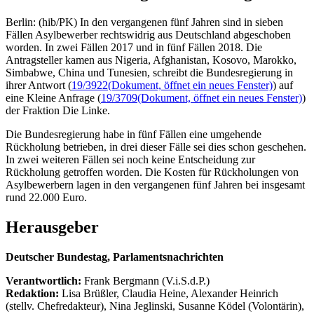
Berlin: (hib/PK) In den vergangenen fünf Jahren sind in sieben
Fällen Asylbewerber rechtswidrig aus Deutschland abgeschoben
worden. In zwei Fällen 2017 und in fünf Fällen 2018. Die
Antragsteller kamen aus Nigeria, Afghanistan, Kosovo, Marokko,
Simbabwe, China und Tunesien, schreibt die Bundesregierung in
ihrer Antwort (
19/3922
(Dokument, öffnet ein neues Fenster)
) auf
eine Kleine Anfrage (
19/3709
(Dokument, öffnet ein neues Fenster)
)
der Fraktion Die Linke.
Die Bundesregierung habe in fünf Fällen eine umgehende
Rückholung betrieben, in drei dieser Fälle sei dies schon geschehen.
In zwei weiteren Fällen sei noch keine Entscheidung zur
Rückholung getroffen worden. Die Kosten für Rückholungen von
Asylbewerbern lagen in den vergangenen fünf Jahren bei insgesamt
rund 22.000 Euro.
Herausgeber
Deutscher Bundestag, Parlamentsnachrichten
Verantwortlich:
Frank Bergmann (V.i.S.d.P.)
Redaktion:
Lisa Brüßler, Claudia Heine, Alexander Heinrich
(stellv. Chefredakteur), Nina Jeglinski,
Susanne Ködel (Volontärin),