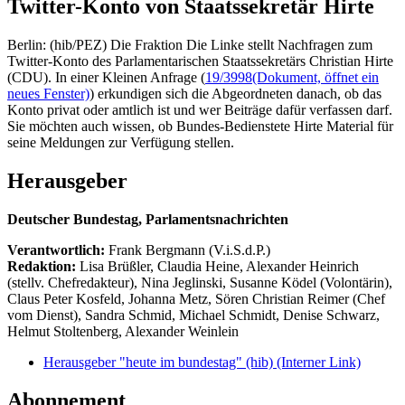
Twitter-Konto von Staatssekretär Hirte
Berlin: (hib/PEZ) Die Fraktion Die Linke stellt Nachfragen zum
Twitter-Konto des Parlamentarischen Staatssekretärs Christian Hirte
(CDU). In einer Kleinen Anfrage (
19/3998
(Dokument, öffnet ein
neues Fenster)
) erkundigen sich die Abgeordneten danach, ob das
Konto privat oder amtlich ist und wer Beiträge dafür verfassen darf.
Sie möchten auch wissen, ob Bundes-Bedienstete Hirte Material für
seine Meldungen zur Verfügung stellen.
Herausgeber
Deutscher Bundestag, Parlamentsnachrichten
Verantwortlich:
Frank Bergmann (V.i.S.d.P.)
Redaktion:
Lisa Brüßler, Claudia Heine, Alexander Heinrich
(stellv. Chefredakteur), Nina Jeglinski,
Susanne Ködel (Volontärin),
Claus Peter Kosfeld, Johanna Metz, Sören Christian Reimer (Chef
vom Dienst), Sandra Schmid, Michael Schmidt, Denise Schwarz,
Helmut Stoltenberg, Alexander Weinlein
Herausgeber "heute im bundestag" (hib)
(Interner Link)
Abonnement