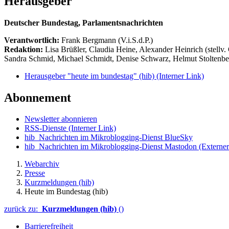
Herausgeber
Deutscher Bundestag, Parlamentsnachrichten
Verantwortlich:
Frank Bergmann (V.i.S.d.P.)
Redaktion:
Lisa Brüßler, Claudia Heine, Alexander Heinrich (stellv.
Sandra Schmid, Michael Schmidt, Denise Schwarz, Helmut Stoltenbe
Herausgeber "heute im bundestag" (hib)
(Interner Link)
Abonnement
Newsletter abonnieren
RSS-Dienste
(Interner Link)
hib_Nachrichten im Mikroblogging-Dienst BlueSky
hib_Nachrichten im Mikroblogging-Dienst Mastodon
(Externer
Webarchiv
Presse
Kurzmeldungen (hib)
Heute im Bundestag (hib)
zurück zu:
Kurzmeldungen (hib)
()
Barrierefreiheit