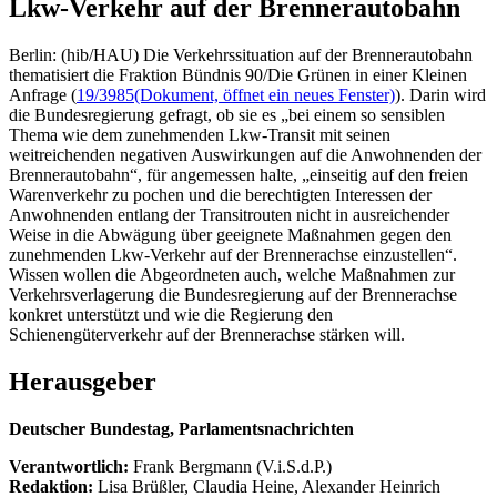
Lkw-Verkehr auf der Brennerautobahn
Berlin: (hib/HAU) Die Verkehrssituation auf der Brennerautobahn
thematisiert die Fraktion Bündnis 90/Die Grünen in einer Kleinen
Anfrage (
19/3985
(Dokument, öffnet ein neues Fenster)
). Darin wird
die Bundesregierung gefragt, ob sie es „bei einem so sensiblen
Thema wie dem zunehmenden Lkw-Transit mit seinen
weitreichenden negativen Auswirkungen auf die Anwohnenden der
Brennerautobahn“, für angemessen halte, „einseitig auf den freien
Warenverkehr zu pochen und die berechtigten Interessen der
Anwohnenden entlang der Transitrouten nicht in ausreichender
Weise in die Abwägung über geeignete Maßnahmen gegen den
zunehmenden Lkw-Verkehr auf der Brennerachse einzustellen“.
Wissen wollen die Abgeordneten auch, welche Maßnahmen zur
Verkehrsverlagerung die Bundesregierung auf der Brennerachse
konkret unterstützt und wie die Regierung den
Schienengüterverkehr auf der Brennerachse stärken will.
Herausgeber
Deutscher Bundestag, Parlamentsnachrichten
Verantwortlich:
Frank Bergmann (V.i.S.d.P.)
Redaktion:
Lisa Brüßler, Claudia Heine, Alexander Heinrich