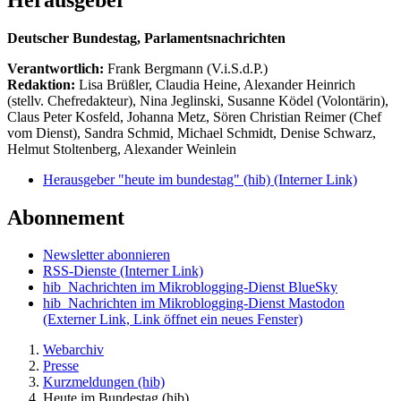
Deutscher Bundestag, Parlamentsnachrichten
Verantwortlich:
Frank Bergmann (V.i.S.d.P.)
Redaktion:
Lisa Brüßler, Claudia Heine, Alexander Heinrich
(stellv. Chefredakteur), Nina Jeglinski,
Susanne Ködel (Volontärin),
Claus Peter Kosfeld, Johanna Metz, Sören Christian Reimer (Chef
vom Dienst), Sandra Schmid, Michael Schmidt, Denise Schwarz,
Helmut Stoltenberg, Alexander Weinlein
Herausgeber "heute im bundestag" (hib)
(Interner Link)
Abonnement
Newsletter abonnieren
RSS-Dienste
(Interner Link)
hib_Nachrichten im Mikroblogging-Dienst BlueSky
hib_Nachrichten im Mikroblogging-Dienst Mastodon
(Externer Link, Link öffnet ein neues Fenster)
Webarchiv
Presse
Kurzmeldungen (hib)
Heute im Bundestag (hib)