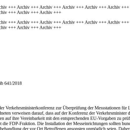
chiv +++ Archiv +++ Archiv +++ Archiv +++ Archiv +++ Archiv +++
chiv +++ Archiv +++ Archiv +++
chiv +++ Archiv +++ Archiv +++ Archiv +++ Archiv +++ Archiv +++
chiv +++ Archiv +++ Archiv +++
hib 641/2018
 Verkehrsministerkonferenz zur Überprüfung der Messstationen für Luf
neten verweisen darauf, dass auf der Konferenz der Verkehrsminister 
dten auf ihre Vereinbarkeit mit den entsprechenden EU-Vorgaben zu prü
ibt die FDP-Fraktion. Die Installation der Messeinrichtungen sollten b
ichbehandlung der vor Ort Betroffenen ansonsten unmöglich seien. Dah