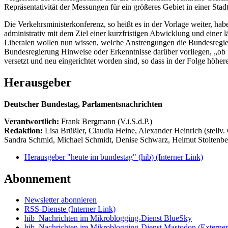
Repräsentativität der Messungen für ein größeres Gebiet in einer Stad
Die Verkehrsministerkonferenz, so heißt es in der Vorlage weiter, ha
administrativ mit dem Ziel einer kurzfristigen Abwicklung und einer
Liberalen wollen nun wissen, welche Anstrengungen die Bundesregie
Bundesregierung Hinweise oder Erkenntnisse darüber vorliegen, „ob 
versetzt und neu eingerichtet worden sind, so dass in der Folge höhe
Herausgeber
Deutscher Bundestag, Parlamentsnachrichten
Verantwortlich:
Frank Bergmann (V.i.S.d.P.)
Redaktion:
Lisa Brüßler, Claudia Heine, Alexander Heinrich (stellv.
Sandra Schmid, Michael Schmidt, Denise Schwarz, Helmut Stoltenbe
Herausgeber "heute im bundestag" (hib)
(Interner Link)
Abonnement
Newsletter abonnieren
RSS-Dienste
(Interner Link)
hib_Nachrichten im Mikroblogging-Dienst BlueSky
hib_Nachrichten im Mikroblogging-Dienst Mastodon
(Externer