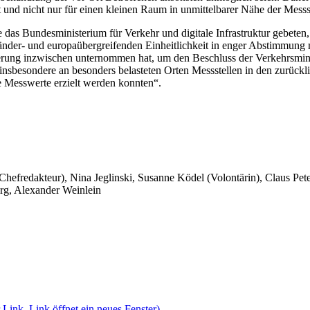
t und nicht nur für einen kleinen Raum in unmittelbarer Nähe der Messs
be das Bundesministerium für Verkehr und digitale Infrastruktur gebete
 länder- und europaübergreifenden Einheitlichkeit in enger Abstimmung
rung inzwischen unternommen hat, um den Beschluss der Verkehrsmini
insbesondere an besonders belasteten Orten Messstellen in den zurück
re Messwerte erzielt werden konnten“.
 Chefredakteur), Nina Jeglinski,
Susanne Ködel (Volontärin),
Claus Pet
rg, Alexander Weinlein
 Link, Link öffnet ein neues Fenster)