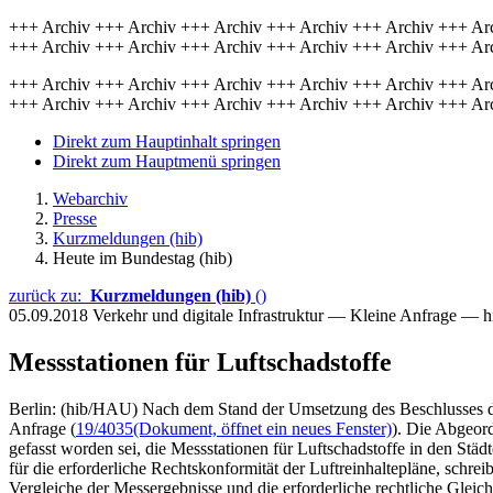
+++ Archiv +++ Archiv +++ Archiv +++ Archiv +++ Archiv +++ Ar
+++ Archiv +++ Archiv +++ Archiv +++ Archiv +++ Archiv +++ Ar
+++ Archiv +++ Archiv +++ Archiv +++ Archiv +++ Archiv +++ Ar
+++ Archiv +++ Archiv +++ Archiv +++ Archiv +++ Archiv +++ Ar
Direkt zum Hauptinhalt springen
Direkt zum Hauptmenü springen
Webarchiv
Presse
Kurzmeldungen (hib)
Heute im Bundestag (hib)
zurück zu:
Kurzmeldungen (hib)
()
05.09.2018
Verkehr und digitale Infrastruktur — Kleine Anfrage — 
Messstationen für Luftschadstoffe
Berlin: (hib/HAU) Nach dem Stand der Umsetzung des Beschlusses der
Anfrage (
19/4035
(Dokument, öffnet ein neues Fenster)
). Die Abgeord
gefasst worden sei, die Messstationen für Luftschadstoffe in den Stä
für die erforderliche Rechtskonformität der Luftreinhaltepläne, schre
Vergleiche der Messergebnisse und die erforderliche rechtliche Gle