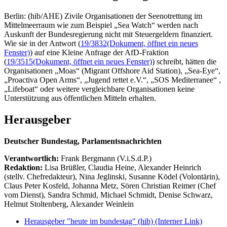
Berlin: (hib/AHE) Zivile Organisationen der Seenotrettung im
Mittelmeerraum wie zum Beispiel „Sea Watch“ werden nach
Auskunft der Bundesregierung nicht mit Steuergeldern finanziert.
Wie sie in der Antwort (
19/3832
(Dokument, öffnet ein neues
Fenster)
) auf eine Kleine Anfrage der AfD-Fraktion
(
19/3515
(Dokument, öffnet ein neues Fenster)
) schreibt, hätten die
Organisationen „Moas“ (Migrant Offshore Aid Station), „Sea-Eye“,
„Proactiva Open Arms“, „Jugend rettet e.V.“, „SOS Mediterranee“ ,
„Lifeboat“ oder weitere vergleichbare Organisationen keine
Unterstützung aus öffentlichen Mitteln erhalten.
Herausgeber
Deutscher Bundestag, Parlamentsnachrichten
Verantwortlich:
Frank Bergmann (V.i.S.d.P.)
Redaktion:
Lisa Brüßler, Claudia Heine, Alexander Heinrich
(stellv. Chefredakteur), Nina Jeglinski,
Susanne Ködel (Volontärin),
Claus Peter Kosfeld, Johanna Metz, Sören Christian Reimer (Chef
vom Dienst), Sandra Schmid, Michael Schmidt, Denise Schwarz,
Helmut Stoltenberg, Alexander Weinlein
Herausgeber "heute im bundestag" (hib)
(Interner Link)