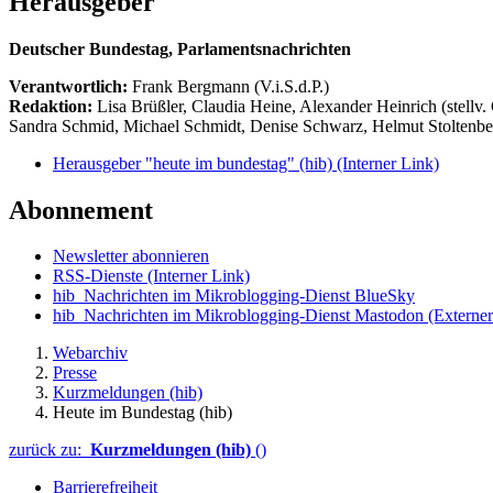
Herausgeber
Deutscher Bundestag, Parlamentsnachrichten
Verantwortlich:
Frank Bergmann (V.i.S.d.P.)
Redaktion:
Lisa Brüßler, Claudia Heine, Alexander Heinrich (stellv.
Sandra Schmid, Michael Schmidt, Denise Schwarz, Helmut Stoltenbe
Herausgeber "heute im bundestag" (hib)
(Interner Link)
Abonnement
Newsletter abonnieren
RSS-Dienste
(Interner Link)
hib_Nachrichten im Mikroblogging-Dienst BlueSky
hib_Nachrichten im Mikroblogging-Dienst Mastodon
(Externer
Webarchiv
Presse
Kurzmeldungen (hib)
Heute im Bundestag (hib)
zurück zu:
Kurzmeldungen (hib)
()
Barrierefreiheit