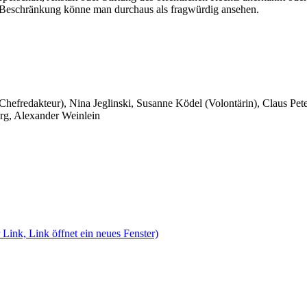
ge Beschränkung könne man durchaus als fragwürdig ansehen.
 Chefredakteur), Nina Jeglinski,
Susanne Ködel (Volontärin),
Claus Pet
rg, Alexander Weinlein
 Link, Link öffnet ein neues Fenster)