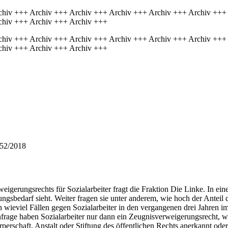
chiv +++ Archiv +++ Archiv +++ Archiv +++ Archiv +++ Archiv +++
chiv +++ Archiv +++ Archiv +++
chiv +++ Archiv +++ Archiv +++ Archiv +++ Archiv +++ Archiv +++
chiv +++ Archiv +++ Archiv +++
652/2018
gerungsrechts für Sozialarbeiter fragt die Fraktion Die Linke. In ein
sbedarf sieht. Weiter fragen sie unter anderem, wie hoch der Anteil d
 in wieviel Fällen gegen Sozialarbeiter in den vergangenen drei Jahre
age haben Sozialarbeiter nur dann ein Zeugnisverweigerungsrecht, we
erschaft, Anstalt oder Stiftung des öffentlichen Rechts anerkannt oder b