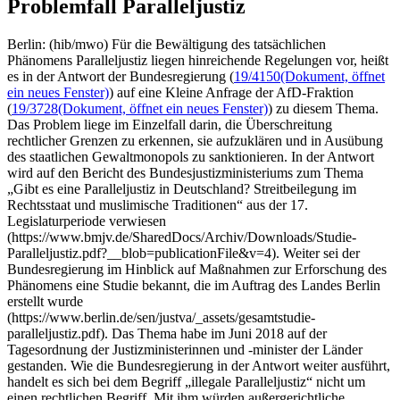
Problemfall Paralleljustiz
Berlin: (hib/mwo) Für die Bewältigung des tatsächlichen
Phänomens Paralleljustiz liegen hinreichende Regelungen vor, heißt
es in der Antwort der Bundesregierung (
19/4150
(Dokument, öffnet
ein neues Fenster)
) auf eine Kleine Anfrage der AfD-Fraktion
(
19/3728
(Dokument, öffnet ein neues Fenster)
) zu diesem Thema.
Das Problem liege im Einzelfall darin, die Überschreitung
rechtlicher Grenzen zu erkennen, sie aufzuklären und in Ausübung
des staatlichen Gewaltmonopols zu sanktionieren. In der Antwort
wird auf den Bericht des Bundesjustizministeriums zum Thema
„Gibt es eine Paralleljustiz in Deutschland? Streitbeilegung im
Rechtsstaat und muslimische Traditionen“ aus der 17.
Legislaturperiode verwiesen
(https://www.bmjv.de/SharedDocs/Archiv/Downloads/Studie-
Paralleljustiz.pdf?__blob=publicationFile&v=4). Weiter sei der
Bundesregierung im Hinblick auf Maßnahmen zur Erforschung des
Phänomens eine Studie bekannt, die im Auftrag des Landes Berlin
erstellt wurde
(https://www.berlin.de/sen/justva/_assets/gesamtstudie-
paralleljustiz.pdf). Das Thema habe im Juni 2018 auf der
Tagesordnung der Justizministerinnen und -minister der Länder
gestanden. Wie die Bundesregierung in der Antwort weiter ausführt,
handelt es sich bei dem Begriff „illegale Paralleljustiz“ nicht um
einen rechtlichen Begriff. Mit ihm würden außergerichtliche