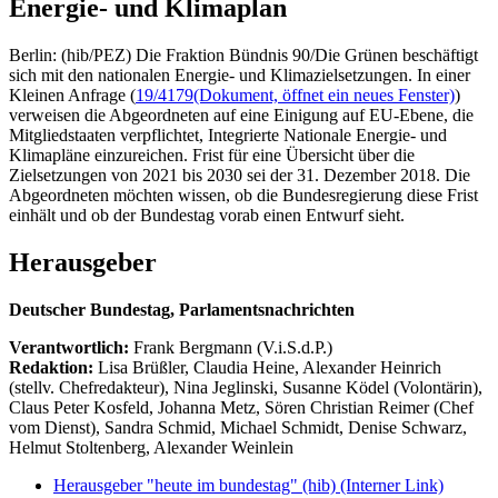
Energie- und Klimaplan
Berlin: (hib/PEZ) Die Fraktion Bündnis 90/Die Grünen beschäftigt
sich mit den nationalen Energie- und Klimazielsetzungen. In einer
Kleinen Anfrage (
19/4179
(Dokument, öffnet ein neues Fenster)
)
verweisen die Abgeordneten auf eine Einigung auf EU-Ebene, die
Mitgliedstaaten verpflichtet, Integrierte Nationale Energie- und
Klimapläne einzureichen. Frist für eine Übersicht über die
Zielsetzungen von 2021 bis 2030 sei der 31. Dezember 2018. Die
Abgeordneten möchten wissen, ob die Bundesregierung diese Frist
einhält und ob der Bundestag vorab einen Entwurf sieht.
Herausgeber
Deutscher Bundestag, Parlamentsnachrichten
Verantwortlich:
Frank Bergmann (V.i.S.d.P.)
Redaktion:
Lisa Brüßler, Claudia Heine, Alexander Heinrich
(stellv. Chefredakteur), Nina Jeglinski,
Susanne Ködel (Volontärin),
Claus Peter Kosfeld, Johanna Metz, Sören Christian Reimer (Chef
vom Dienst), Sandra Schmid, Michael Schmidt, Denise Schwarz,
Helmut Stoltenberg, Alexander Weinlein
Herausgeber "heute im bundestag" (hib)
(Interner Link)