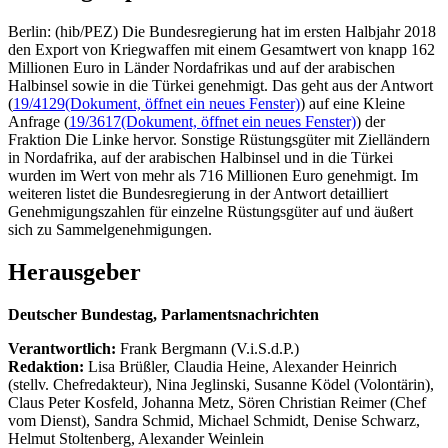
Berlin: (hib/PEZ) Die Bundesregierung hat im ersten Halbjahr 2018
den Export von Kriegwaffen mit einem Gesamtwert von knapp 162
Millionen Euro in Länder Nordafrikas und auf der arabischen
Halbinsel sowie in die Türkei genehmigt. Das geht aus der Antwort
(
19/4129
(Dokument, öffnet ein neues Fenster)
) auf eine Kleine
Anfrage (
19/3617
(Dokument, öffnet ein neues Fenster)
) der
Fraktion Die Linke hervor. Sonstige Rüstungsgüter mit Zielländern
in Nordafrika, auf der arabischen Halbinsel und in die Türkei
wurden im Wert von mehr als 716 Millionen Euro genehmigt. Im
weiteren listet die Bundesregierung in der Antwort detailliert
Genehmigungszahlen für einzelne Rüstungsgüter auf und äußert
sich zu Sammelgenehmigungen.
Herausgeber
Deutscher Bundestag, Parlamentsnachrichten
Verantwortlich:
Frank Bergmann (V.i.S.d.P.)
Redaktion:
Lisa Brüßler, Claudia Heine, Alexander Heinrich
(stellv. Chefredakteur), Nina Jeglinski,
Susanne Ködel (Volontärin),
Claus Peter Kosfeld, Johanna Metz, Sören Christian Reimer (Chef
vom Dienst), Sandra Schmid, Michael Schmidt, Denise Schwarz,
Helmut Stoltenberg, Alexander Weinlein