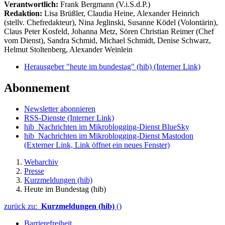
Verantwortlich:
Frank Bergmann (V.i.S.d.P.)
Redaktion:
Lisa Brüßler, Claudia Heine, Alexander Heinrich
(stellv. Chefredakteur), Nina Jeglinski,
Susanne Ködel (Volontärin),
Claus Peter Kosfeld, Johanna Metz, Sören Christian Reimer (Chef
vom Dienst), Sandra Schmid, Michael Schmidt, Denise Schwarz,
Helmut Stoltenberg, Alexander Weinlein
Herausgeber "heute im bundestag" (hib)
(Interner Link)
Abonnement
Newsletter abonnieren
RSS-Dienste
(Interner Link)
hib_Nachrichten im Mikroblogging-Dienst BlueSky
hib_Nachrichten im Mikroblogging-Dienst Mastodon
(Externer Link, Link öffnet ein neues Fenster)
Webarchiv
Presse
Kurzmeldungen (hib)
Heute im Bundestag (hib)
zurück zu:
Kurzmeldungen (hib)
()
Barrierefreiheit