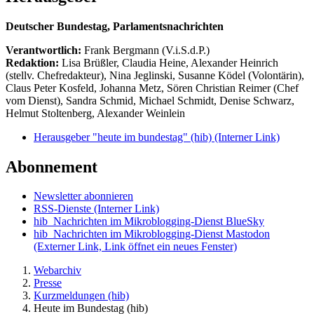
Deutscher Bundestag, Parlamentsnachrichten
Verantwortlich:
Frank Bergmann (V.i.S.d.P.)
Redaktion:
Lisa Brüßler, Claudia Heine, Alexander Heinrich
(stellv. Chefredakteur), Nina Jeglinski,
Susanne Ködel (Volontärin),
Claus Peter Kosfeld, Johanna Metz, Sören Christian Reimer (Chef
vom Dienst), Sandra Schmid, Michael Schmidt, Denise Schwarz,
Helmut Stoltenberg, Alexander Weinlein
Herausgeber "heute im bundestag" (hib)
(Interner Link)
Abonnement
Newsletter abonnieren
RSS-Dienste
(Interner Link)
hib_Nachrichten im Mikroblogging-Dienst BlueSky
hib_Nachrichten im Mikroblogging-Dienst Mastodon
(Externer Link, Link öffnet ein neues Fenster)
Webarchiv
Presse
Kurzmeldungen (hib)
Heute im Bundestag (hib)