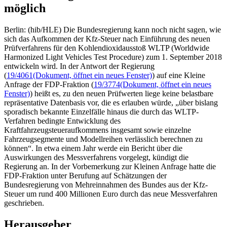
möglich
Berlin: (hib/HLE) Die Bundesregierung kann noch nicht sagen, wie
sich das Aufkommen der Kfz-Steuer nach Einführung des neuen
Prüfverfahrens für den Kohlendioxidausstoß WLTP (Worldwide
Harmonized Light Vehicles Test Procedure) zum 1. September 2018
entwickeln wird. In der Antwort der Regierung
(
19/4061
(Dokument, öffnet ein neues Fenster)
) auf eine Kleine
Anfrage der FDP-Fraktion (
19/3774
(Dokument, öffnet ein neues
Fenster)
) heißt es, zu den neuen Prüfwerten liege keine belastbare
repräsentative Datenbasis vor, die es erlauben würde, „über bislang
sporadisch bekannte Einzelfälle hinaus die durch das WLTP-
Verfahren bedingte Entwicklung des
Kraftfahrzeugsteueraufkommens insgesamt sowie einzelne
Fahrzeugsegmente und Modellreihen verlässlich berechnen zu
können“. In etwa einem Jahr werde ein Bericht über die
Auswirkungen des Messverfahrens vorgelegt, kündigt die
Regierung an. In der Vorbemerkung zur Kleinen Anfrage hatte die
FDP-Fraktion unter Berufung auf Schätzungen der
Bundesregierung von Mehreinnahmen des Bundes aus der Kfz-
Steuer um rund 400 Millionen Euro durch das neue Messverfahren
geschrieben.
Herausgeber