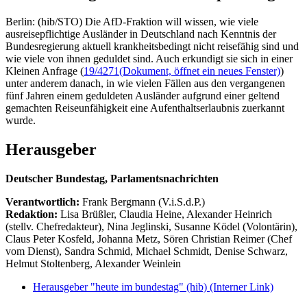
Berlin: (hib/STO) Die AfD-Fraktion will wissen, wie viele
ausreisepflichtige Ausländer in Deutschland nach Kenntnis der
Bundesregierung aktuell krankheitsbedingt nicht reisefähig sind und
wie viele von ihnen geduldet sind. Auch erkundigt sie sich in einer
Kleinen Anfrage (
19/4271
(Dokument, öffnet ein neues Fenster)
)
unter anderem danach, in wie vielen Fällen aus den vergangenen
fünf Jahren einem geduldeten Ausländer aufgrund einer geltend
gemachten Reiseunfähigkeit eine Aufenthaltserlaubnis zuerkannt
wurde.
Herausgeber
Deutscher Bundestag, Parlamentsnachrichten
Verantwortlich:
Frank Bergmann (V.i.S.d.P.)
Redaktion:
Lisa Brüßler, Claudia Heine, Alexander Heinrich
(stellv. Chefredakteur), Nina Jeglinski,
Susanne Ködel (Volontärin),
Claus Peter Kosfeld, Johanna Metz, Sören Christian Reimer (Chef
vom Dienst), Sandra Schmid, Michael Schmidt, Denise Schwarz,
Helmut Stoltenberg, Alexander Weinlein
Herausgeber "heute im bundestag" (hib)
(Interner Link)