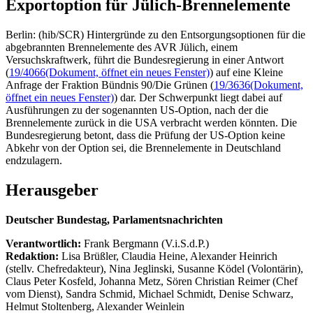
Exportoption für Jülich-Brennelemente
Berlin: (hib/SCR) Hintergründe zu den Entsorgungsoptionen für die
abgebrannten Brennelemente des AVR Jülich, einem
Versuchskraftwerk, führt die Bundesregierung in einer Antwort
(
19/4066
(Dokument, öffnet ein neues Fenster)
) auf eine Kleine
Anfrage der Fraktion Bündnis 90/Die Grünen (
19/3636
(Dokument,
öffnet ein neues Fenster)
) dar. Der Schwerpunkt liegt dabei auf
Ausführungen zu der sogenannten US-Option, nach der die
Brennelemente zurück in die USA verbracht werden könnten. Die
Bundesregierung betont, dass die Prüfung der US-Option keine
Abkehr von der Option sei, die Brennelemente in Deutschland
endzulagern.
Herausgeber
Deutscher Bundestag, Parlamentsnachrichten
Verantwortlich:
Frank Bergmann (V.i.S.d.P.)
Redaktion:
Lisa Brüßler, Claudia Heine, Alexander Heinrich
(stellv. Chefredakteur), Nina Jeglinski,
Susanne Ködel (Volontärin),
Claus Peter Kosfeld, Johanna Metz, Sören Christian Reimer (Chef
vom Dienst), Sandra Schmid, Michael Schmidt, Denise Schwarz,
Helmut Stoltenberg, Alexander Weinlein