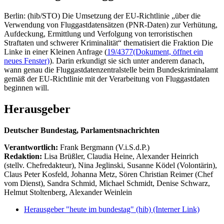
Berlin: (hib/STO) Die Umsetzung der EU-Richtlinie „über die
Verwendung von Fluggastdatensätzen (PNR-Daten) zur Verhütung,
Aufdeckung, Ermittlung und Verfolgung von terroristischen
Straftaten und schwerer Kriminalität“ thematisiert die Fraktion Die
Linke in einer Kleinen Anfrage (
19/4377
(Dokument, öffnet ein
neues Fenster)
). Darin erkundigt sie sich unter anderem danach,
wann genau die Fluggastdatenzentralstelle beim Bundeskriminalamt
gemäß der EU-Richtlinie mit der Verarbeitung von Fluggastdaten
beginnen will.
Herausgeber
Deutscher Bundestag, Parlamentsnachrichten
Verantwortlich:
Frank Bergmann (V.i.S.d.P.)
Redaktion:
Lisa Brüßler, Claudia Heine, Alexander Heinrich
(stellv. Chefredakteur), Nina Jeglinski,
Susanne Ködel (Volontärin),
Claus Peter Kosfeld, Johanna Metz, Sören Christian Reimer (Chef
vom Dienst), Sandra Schmid, Michael Schmidt, Denise Schwarz,
Helmut Stoltenberg, Alexander Weinlein
Herausgeber "heute im bundestag" (hib)
(Interner Link)