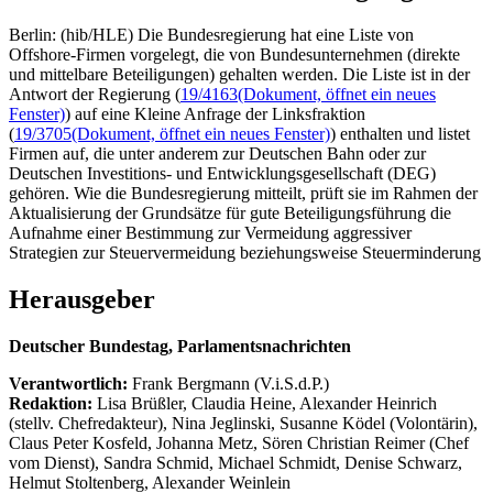
Berlin: (hib/HLE) Die Bundesregierung hat eine Liste von
Offshore-Firmen vorgelegt, die von Bundesunternehmen (direkte
und mittelbare Beteiligungen) gehalten werden. Die Liste ist in der
Antwort der Regierung (
19/4163
(Dokument, öffnet ein neues
Fenster)
) auf eine Kleine Anfrage der Linksfraktion
(
19/3705
(Dokument, öffnet ein neues Fenster)
) enthalten und listet
Firmen auf, die unter anderem zur Deutschen Bahn oder zur
Deutschen Investitions- und Entwicklungsgesellschaft (DEG)
gehören. Wie die Bundesregierung mitteilt, prüft sie im Rahmen der
Aktualisierung der Grundsätze für gute Beteiligungsführung die
Aufnahme einer Bestimmung zur Vermeidung aggressiver
Strategien zur Steuervermeidung beziehungsweise Steuerminderung
Herausgeber
Deutscher Bundestag, Parlamentsnachrichten
Verantwortlich:
Frank Bergmann (V.i.S.d.P.)
Redaktion:
Lisa Brüßler, Claudia Heine, Alexander Heinrich
(stellv. Chefredakteur), Nina Jeglinski,
Susanne Ködel (Volontärin),
Claus Peter Kosfeld, Johanna Metz, Sören Christian Reimer (Chef
vom Dienst), Sandra Schmid, Michael Schmidt, Denise Schwarz,
Helmut Stoltenberg, Alexander Weinlein