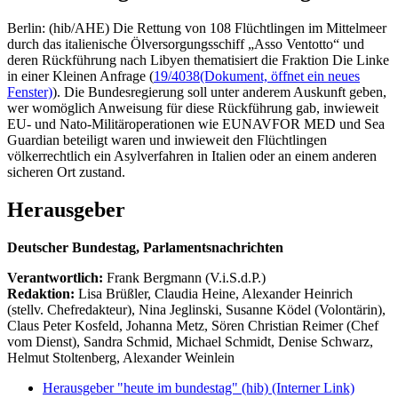
Berlin: (hib/AHE) Die Rettung von 108 Flüchtlingen im Mittelmeer
durch das italienische Ölversorgungsschiff „Asso Ventotto“ und
deren Rückführung nach Libyen thematisiert die Fraktion Die Linke
in einer Kleinen Anfrage (
19/4038
(Dokument, öffnet ein neues
Fenster)
). Die Bundesregierung soll unter anderem Auskunft geben,
wer womöglich Anweisung für diese Rückführung gab, inwieweit
EU- und Nato-Militäroperationen wie EUNAVFOR MED und Sea
Guardian beteiligt waren und inwieweit den Flüchtlingen
völkerrechtlich ein Asylverfahren in Italien oder an einem anderen
sicheren Ort zustand.
Herausgeber
Deutscher Bundestag, Parlamentsnachrichten
Verantwortlich:
Frank Bergmann (V.i.S.d.P.)
Redaktion:
Lisa Brüßler, Claudia Heine, Alexander Heinrich
(stellv. Chefredakteur), Nina Jeglinski,
Susanne Ködel (Volontärin),
Claus Peter Kosfeld, Johanna Metz, Sören Christian Reimer (Chef
vom Dienst), Sandra Schmid, Michael Schmidt, Denise Schwarz,
Helmut Stoltenberg, Alexander Weinlein
Herausgeber "heute im bundestag" (hib)
(Interner Link)