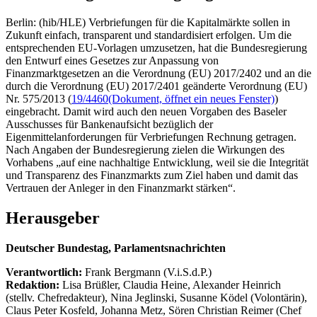
Berlin: (hib/HLE) Verbriefungen für die Kapitalmärkte sollen in
Zukunft einfach, transparent und standardisiert erfolgen. Um die
entsprechenden EU-Vorlagen umzusetzen, hat die Bundesregierung
den Entwurf eines Gesetzes zur Anpassung von
Finanzmarktgesetzen an die Verordnung (EU) 2017/2402 und an die
durch die Verordnung (EU) 2017/2401 geänderte Verordnung (EU)
Nr. 575/2013 (
19/4460
(Dokument, öffnet ein neues Fenster)
)
eingebracht. Damit wird auch den neuen Vorgaben des Baseler
Ausschusses für Bankenaufsicht bezüglich der
Eigenmittelanforderungen für Verbriefungen Rechnung getragen.
Nach Angaben der Bundesregierung zielen die Wirkungen des
Vorhabens „auf eine nachhaltige Entwicklung, weil sie die Integrität
und Transparenz des Finanzmarkts zum Ziel haben und damit das
Vertrauen der Anleger in den Finanzmarkt stärken“.
Herausgeber
Deutscher Bundestag, Parlamentsnachrichten
Verantwortlich:
Frank Bergmann (V.i.S.d.P.)
Redaktion:
Lisa Brüßler, Claudia Heine, Alexander Heinrich
(stellv. Chefredakteur), Nina Jeglinski,
Susanne Ködel (Volontärin),
Claus Peter Kosfeld, Johanna Metz, Sören Christian Reimer (Chef