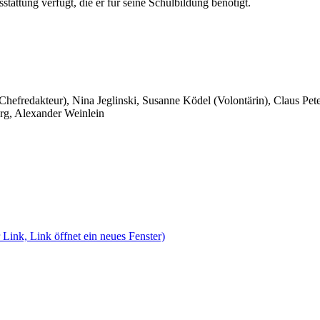
stattung verfügt, die er für seine Schulbildung benötigt.
 Chefredakteur), Nina Jeglinski,
Susanne Ködel (Volontärin),
Claus Pet
rg, Alexander Weinlein
 Link, Link öffnet ein neues Fenster)