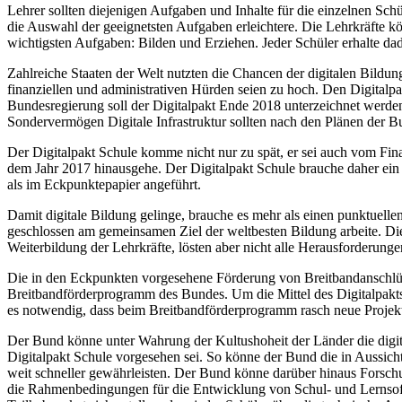
Lehrer sollten diejenigen Aufgaben und Inhalte für die einzelnen Schül
die Auswahl der geeignetsten Aufgaben erleichtere. Die Lehrkräfte k
wichtigsten Aufgaben: Bilden und Erziehen. Jeder Schüler erhalte dadu
Zahlreiche Staaten der Welt nutzten die Chancen der digitalen Bildu
finanziellen und administrativen Hürden seien zu hoch. Den Digitalp
Bundesregierung soll der Digitalpakt Ende 2018 unterzeichnet werden, 
Sondervermögen Digitale Infrastruktur sollten nach den Plänen der Bu
Der Digitalpakt Schule komme nicht nur zu spät, er sei auch vom Fi
dem Jahr 2017 hinausgehe. Der Digitalpakt Schule brauche daher ei
als im Eckpunktepapier angeführt.
Damit digitale Bildung gelinge, brauche es mehr als einen punktuell
geschlossen am gemeinsamen Ziel der weltbesten Bildung arbeite. Die 
Weiterbildung der Lehrkräfte, lösten aber nicht alle Herausforderunge
Die in den Eckpunkten vorgesehene Förderung von Breitbandanschlüs
Breitbandförderprogramm des Bundes. Um die Mittel des Digitalpakts 
es notwendig, dass beim Breitbandförderprogramm rasch neue Projekt
Der Bund könne unter Wahrung der Kultushoheit der Länder die digita
Digitalpakt Schule vorgesehen sei. So könne der Bund die in Aussicht
weit schneller gewährleisten. Der Bund könne darüber hinaus Forsc
die Rahmenbedingungen für die Entwicklung von Schul- und Lernsoftw