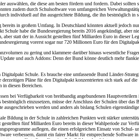
er auswählen, die diese am besten fördern und fordern. Dabei sollten si
önnten zudem durch Schulsoftware von umfangreichen Verwaltungstätigke
rch individuell auf ihn ausgerichtete Bildung, die ihn bestmöglich in s
ng bereits in großem Umfang. In Deutschland könnten aktuell jedoch nu
akt Schule habe die Bundesregierung bereits 2016 angekündigt, aber n
aber statt der in Aussicht gestellten fünf Milliarden Euro in dieser L
ndesregierung vorerst sogar nur 720 Millionen Euro für den Digitalpakt
nanzvolumen zu gering und klammere darüber hinaus wesentliche Frage
n Update und auch Addons: Denn der Bund könne deutlich mehr flankie
en Digitalpakt Schule. Es brauche eine umfassende Bund Länder-Strateg
derzeitigen Pläne für den Digitalpakt konzentrierten sich stark auf di
n in diesen Bereichen.
sen bei Verfügbarkeit von breitbandig angebundenen Hauptverteilern
bestmöglich einzusetzen, müsse der Anschluss der Schulen über das Br
e ausgeschrieben werden und anders als bislang Schulen eigenständige
le Bildung in der Schule in zahlreichen Punkten weit stärker unterstü
 gestellten fünf Milliarden Euro bereits in dieser Wahlperiode zur Ver
hungsprogramme auflegen, die einen erfolgreichen Einsatz von Schul-
are verbessern, damit ein fairer Markt für entsprechende Software i