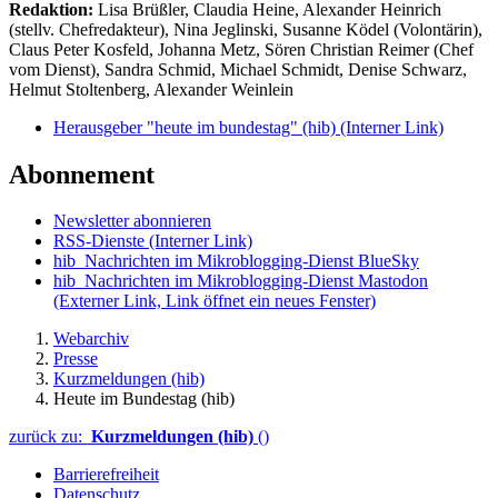
Redaktion:
Lisa Brüßler, Claudia Heine, Alexander Heinrich
(stellv. Chefredakteur), Nina Jeglinski,
Susanne Ködel (Volontärin),
Claus Peter Kosfeld, Johanna Metz, Sören Christian Reimer (Chef
vom Dienst), Sandra Schmid, Michael Schmidt, Denise Schwarz,
Helmut Stoltenberg, Alexander Weinlein
Herausgeber "heute im bundestag" (hib)
(Interner Link)
Abonnement
Newsletter abonnieren
RSS-Dienste
(Interner Link)
hib_Nachrichten im Mikroblogging-Dienst BlueSky
hib_Nachrichten im Mikroblogging-Dienst Mastodon
(Externer Link, Link öffnet ein neues Fenster)
Webarchiv
Presse
Kurzmeldungen (hib)
Heute im Bundestag (hib)
zurück zu:
Kurzmeldungen (hib)
()
Barrierefreiheit
Datenschutz