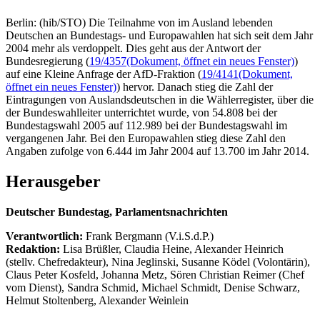
Berlin: (hib/STO) Die Teilnahme von im Ausland lebenden
Deutschen an Bundestags- und Europawahlen hat sich seit dem Jahr
2004 mehr als verdoppelt. Dies geht aus der Antwort der
Bundesregierung (
19/4357
(Dokument, öffnet ein neues Fenster)
)
auf eine Kleine Anfrage der AfD-Fraktion (
19/4141
(Dokument,
öffnet ein neues Fenster)
) hervor. Danach stieg die Zahl der
Eintragungen von Auslandsdeutschen in die Wählerregister, über die
der Bundeswahlleiter unterrichtet wurde, von 54.808 bei der
Bundestagswahl 2005 auf 112.989 bei der Bundestagswahl im
vergangenen Jahr. Bei den Europawahlen stieg diese Zahl den
Angaben zufolge von 6.444 im Jahr 2004 auf 13.700 im Jahr 2014.
Herausgeber
Deutscher Bundestag, Parlamentsnachrichten
Verantwortlich:
Frank Bergmann (V.i.S.d.P.)
Redaktion:
Lisa Brüßler, Claudia Heine, Alexander Heinrich
(stellv. Chefredakteur), Nina Jeglinski,
Susanne Ködel (Volontärin),
Claus Peter Kosfeld, Johanna Metz, Sören Christian Reimer (Chef
vom Dienst), Sandra Schmid, Michael Schmidt, Denise Schwarz,
Helmut Stoltenberg, Alexander Weinlein