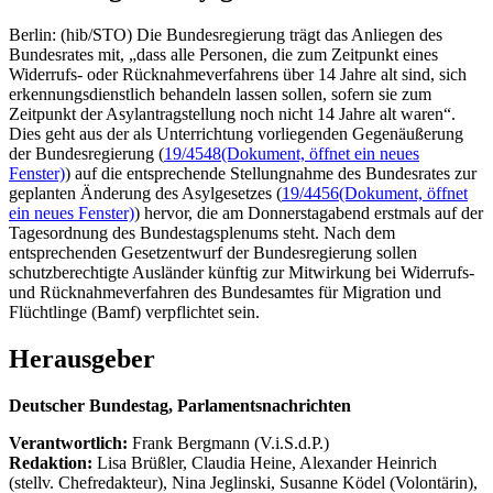
Berlin: (hib/STO) Die Bundesregierung trägt das Anliegen des
Bundesrates mit, „dass alle Personen, die zum Zeitpunkt eines
Widerrufs- oder Rücknahmeverfahrens über 14 Jahre alt sind, sich
erkennungsdienstlich behandeln lassen sollen, sofern sie zum
Zeitpunkt der Asylantragstellung noch nicht 14 Jahre alt waren“.
Dies geht aus der als Unterrichtung vorliegenden Gegenäußerung
der Bundesregierung (
19/4548
(Dokument, öffnet ein neues
Fenster)
) auf die entsprechende Stellungnahme des Bundesrates zur
geplanten Änderung des Asylgesetzes (
19/4456
(Dokument, öffnet
ein neues Fenster)
) hervor, die am Donnerstagabend erstmals auf der
Tagesordnung des Bundestagsplenums steht. Nach dem
entsprechenden Gesetzentwurf der Bundesregierung sollen
schutzberechtigte Ausländer künftig zur Mitwirkung bei Widerrufs-
und Rücknahmeverfahren des Bundesamtes für Migration und
Flüchtlinge (Bamf) verpflichtet sein.
Herausgeber
Deutscher Bundestag, Parlamentsnachrichten
Verantwortlich:
Frank Bergmann (V.i.S.d.P.)
Redaktion:
Lisa Brüßler, Claudia Heine, Alexander Heinrich
(stellv. Chefredakteur), Nina Jeglinski,
Susanne Ködel (Volontärin),