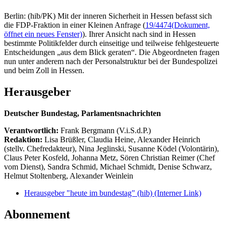
Berlin: (hib/PK) Mit der inneren Sicherheit in Hessen befasst sich
die FDP-Fraktion in einer Kleinen Anfrage (
19/4474
(Dokument,
öffnet ein neues Fenster)
). Ihrer Ansicht nach sind in Hessen
bestimmte Politikfelder durch einseitige und teilweise fehlgesteuerte
Entscheidungen „aus dem Blick geraten“. Die Abgeordneten fragen
nun unter anderem nach der Personalstruktur bei der Bundespolizei
und beim Zoll in Hessen.
Herausgeber
Deutscher Bundestag, Parlamentsnachrichten
Verantwortlich:
Frank Bergmann (V.i.S.d.P.)
Redaktion:
Lisa Brüßler, Claudia Heine, Alexander Heinrich
(stellv. Chefredakteur), Nina Jeglinski,
Susanne Ködel (Volontärin),
Claus Peter Kosfeld, Johanna Metz, Sören Christian Reimer (Chef
vom Dienst), Sandra Schmid, Michael Schmidt, Denise Schwarz,
Helmut Stoltenberg, Alexander Weinlein
Herausgeber "heute im bundestag" (hib)
(Interner Link)
Abonnement