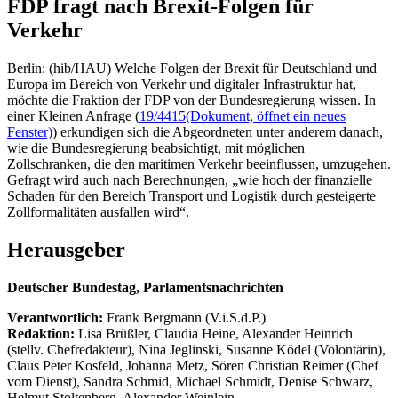
FDP fragt nach Brexit-Folgen für
Verkehr
Berlin: (hib/HAU) Welche Folgen der Brexit für Deutschland und
Europa im Bereich von Verkehr und digitaler Infrastruktur hat,
möchte die Fraktion der FDP von der Bundesregierung wissen. In
einer Kleinen Anfrage (
19/4415
(Dokument, öffnet ein neues
Fenster)
) erkundigen sich die Abgeordneten unter anderem danach,
wie die Bundesregierung beabsichtigt, mit möglichen
Zollschranken, die den maritimen Verkehr beeinflussen, umzugehen.
Gefragt wird auch nach Berechnungen, „wie hoch der finanzielle
Schaden für den Bereich Transport und Logistik durch gesteigerte
Zollformalitäten ausfallen wird“.
Herausgeber
Deutscher Bundestag, Parlamentsnachrichten
Verantwortlich:
Frank Bergmann (V.i.S.d.P.)
Redaktion:
Lisa Brüßler, Claudia Heine, Alexander Heinrich
(stellv. Chefredakteur), Nina Jeglinski,
Susanne Ködel (Volontärin),
Claus Peter Kosfeld, Johanna Metz, Sören Christian Reimer (Chef
vom Dienst), Sandra Schmid, Michael Schmidt, Denise Schwarz,
Helmut Stoltenberg, Alexander Weinlein