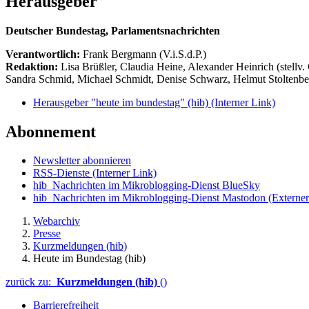
Herausgeber
Deutscher Bundestag, Parlamentsnachrichten
Verantwortlich:
Frank Bergmann (V.i.S.d.P.)
Redaktion:
Lisa Brüßler, Claudia Heine, Alexander Heinrich (stellv.
Sandra Schmid, Michael Schmidt, Denise Schwarz, Helmut Stoltenbe
Herausgeber "heute im bundestag" (hib)
(Interner Link)
Abonnement
Newsletter abonnieren
RSS-Dienste
(Interner Link)
hib_Nachrichten im Mikroblogging-Dienst BlueSky
hib_Nachrichten im Mikroblogging-Dienst Mastodon
(Externer
Webarchiv
Presse
Kurzmeldungen (hib)
Heute im Bundestag (hib)
zurück zu:
Kurzmeldungen (hib)
()
Barrierefreiheit