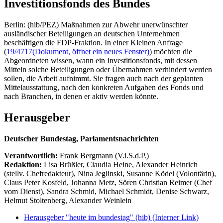
Investitionsfonds des Bundes
Berlin: (hib/PEZ) Maßnahmen zur Abwehr unerwünschter
ausländischer Beteiligungen an deutschen Unternehmen
beschäftigen die FDP-Fraktion. In einer Kleinen Anfrage
(
19/4717
(Dokument, öffnet ein neues Fenster)
) möchten die
Abgeordneten wissen, wann ein Investitionsfonds, mit dessen
Mitteln solche Beteiligungen oder Übernahmen verhindert werden
sollen, die Arbeit aufnimmt. Sie fragen auch nach der geplanten
Mittelausstattung, nach den konkreten Aufgaben des Fonds und
nach Branchen, in denen er aktiv werden könnte.
Herausgeber
Deutscher Bundestag, Parlamentsnachrichten
Verantwortlich:
Frank Bergmann (V.i.S.d.P.)
Redaktion:
Lisa Brüßler, Claudia Heine, Alexander Heinrich
(stellv. Chefredakteur), Nina Jeglinski,
Susanne Ködel (Volontärin),
Claus Peter Kosfeld, Johanna Metz, Sören Christian Reimer (Chef
vom Dienst), Sandra Schmid, Michael Schmidt, Denise Schwarz,
Helmut Stoltenberg, Alexander Weinlein
Herausgeber "heute im bundestag" (hib)
(Interner Link)