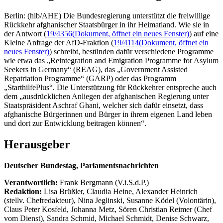
Berlin: (hib/AHE) Die Bundesregierung unterstützt die freiwillige
Rückkehr afghanischer Staatsbürger in ihr Heimatland. Wie sie in
der Antwort (
19/4356
(Dokument, öffnet ein neues Fenster)
) auf eine
Kleine Anfrage der AfD-Fraktion (
19/4114
(Dokument, öffnet ein
neues Fenster)
) schreibt, bestünden dafür verschiedene Programme
wie etwa das „Reintegration and Emigration Programme for Asylum
Seekers in Germany“ (REAG), das „Government Assisted
Repatriation Programme“ (GARP) oder das Programm
„StarthilfePlus“. Die Unterstützung für Rückkehrer entspreche auch
dem „ausdrücklichen Anliegen der afghanischen Regierung unter
Staatspräsident Aschraf Ghani, welcher sich dafür einsetzt, dass
afghanische Bürgerinnen und Bürger in ihrem eigenen Land leben
und dort zur Entwicklung beitragen können“.
Herausgeber
Deutscher Bundestag, Parlamentsnachrichten
Verantwortlich:
Frank Bergmann (V.i.S.d.P.)
Redaktion:
Lisa Brüßler, Claudia Heine, Alexander Heinrich
(stellv. Chefredakteur), Nina Jeglinski,
Susanne Ködel (Volontärin),
Claus Peter Kosfeld, Johanna Metz, Sören Christian Reimer (Chef
vom Dienst), Sandra Schmid, Michael Schmidt, Denise Schwarz,