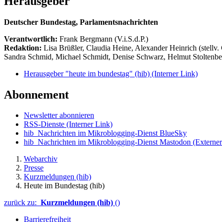
Herausgeber
Deutscher Bundestag, Parlamentsnachrichten
Verantwortlich:
Frank Bergmann (V.i.S.d.P.)
Redaktion:
Lisa Brüßler, Claudia Heine, Alexander Heinrich (stellv.
Sandra Schmid, Michael Schmidt, Denise Schwarz, Helmut Stoltenbe
Herausgeber "heute im bundestag" (hib)
(Interner Link)
Abonnement
Newsletter abonnieren
RSS-Dienste
(Interner Link)
hib_Nachrichten im Mikroblogging-Dienst BlueSky
hib_Nachrichten im Mikroblogging-Dienst Mastodon
(Externer
Webarchiv
Presse
Kurzmeldungen (hib)
Heute im Bundestag (hib)
zurück zu:
Kurzmeldungen (hib)
()
Barrierefreiheit