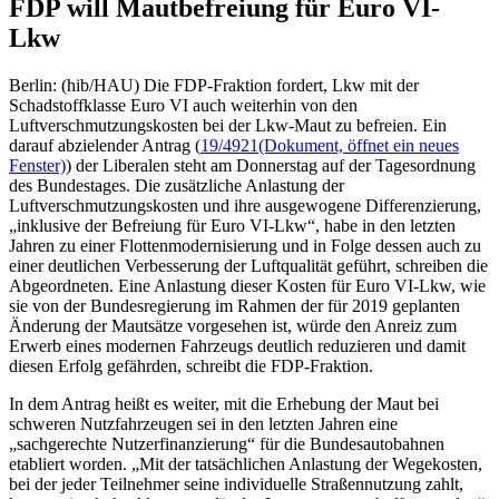
FDP will Mautbefreiung für Euro VI-
Lkw
Berlin: (hib/HAU) Die FDP-Fraktion fordert, Lkw mit der
Schadstoffklasse Euro VI auch weiterhin von den
Luftverschmutzungskosten bei der Lkw-Maut zu befreien. Ein
darauf abzielender Antrag (
19/4921
(Dokument, öffnet ein neues
Fenster)
) der Liberalen steht am Donnerstag auf der Tagesordnung
des Bundestages. Die zusätzliche Anlastung der
Luftverschmutzungskosten und ihre ausgewogene Differenzierung,
„inklusive der Befreiung für Euro VI-Lkw“, habe in den letzten
Jahren zu einer Flottenmodernisierung und in Folge dessen auch zu
einer deutlichen Verbesserung der Luftqualität geführt, schreiben die
Abgeordneten. Eine Anlastung dieser Kosten für Euro VI-Lkw, wie
sie von der Bundesregierung im Rahmen der für 2019 geplanten
Änderung der Mautsätze vorgesehen ist, würde den Anreiz zum
Erwerb eines modernen Fahrzeugs deutlich reduzieren und damit
diesen Erfolg gefährden, schreibt die FDP-Fraktion.
In dem Antrag heißt es weiter, mit die Erhebung der Maut bei
schweren Nutzfahrzeugen sei in den letzten Jahren eine
„sachgerechte Nutzerfinanzierung“ für die Bundesautobahnen
etabliert worden. „Mit der tatsächlichen Anlastung der Wegekosten,
bei der jeder Teilnehmer seine individuelle Straßennutzung zahlt,