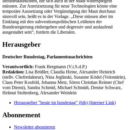
Infrastrukturkosten, die sich auch in der Maut widerspiegeln
müssten. Zur Anreizsetzung für neue Technologien könne eine
temporäre Aussetzung oder Vergünstigung der Maut durchaus
sinnvoll sein, heißt es in der Vorlage. „Diese müssen aber im
Einklang mit den subventionspolitischen Leitlinien der
Bundesregierung einhergehen und degressiv und auslaufend
ausgestaltet sein“, fordern die Liberalen.
Herausgeber
Deutscher Bundestag, Parlamentsnachrichten
Verantwortlich:
Frank Bergmann (V.i.S.d.P.)
Redaktion:
Lisa Brüßler, Claudia Heine, Alexander Heinrich
(stellv. Chefredakteur), Nina Jeglinski,
Susanne Ködel (Volontärin),
Claus Peter Kosfeld, Johanna Metz, Sören Christian Reimer (Chef
vom Dienst), Sandra Schmid, Michael Schmidt, Denise Schwarz,
Helmut Stoltenberg, Alexander Weinlein
Herausgeber "heute im bundestag" (hib)
(Interner Link)
Abonnement
Newsletter abonnieren