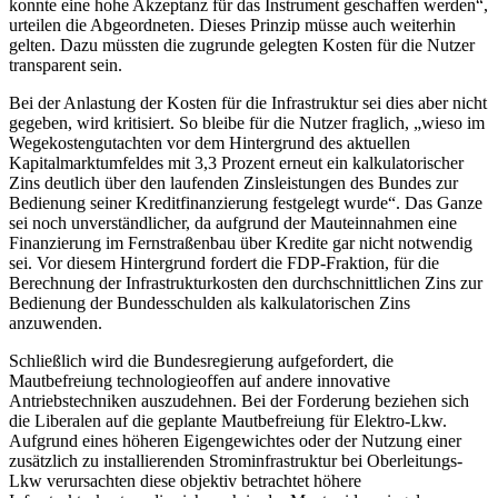
konnte eine hohe Akzeptanz für das Instrument geschaffen werden“,
urteilen die Abgeordneten. Dieses Prinzip müsse auch weiterhin
gelten. Dazu müssten die zugrunde gelegten Kosten für die Nutzer
transparent sein.
Bei der Anlastung der Kosten für die Infrastruktur sei dies aber nicht
gegeben, wird kritisiert. So bleibe für die Nutzer fraglich, „wieso im
Wegekostengutachten vor dem Hintergrund des aktuellen
Kapitalmarktumfeldes mit 3,3 Prozent erneut ein kalkulatorischer
Zins deutlich über den laufenden Zinsleistungen des Bundes zur
Bedienung seiner Kreditfinanzierung festgelegt wurde“. Das Ganze
sei noch unverständlicher, da aufgrund der Mauteinnahmen eine
Finanzierung im Fernstraßenbau über Kredite gar nicht notwendig
sei. Vor diesem Hintergrund fordert die FDP-Fraktion, für die
Berechnung der Infrastrukturkosten den durchschnittlichen Zins zur
Bedienung der Bundesschulden als kalkulatorischen Zins
anzuwenden.
Schließlich wird die Bundesregierung aufgefordert, die
Mautbefreiung technologieoffen auf andere innovative
Antriebstechniken auszudehnen. Bei der Forderung beziehen sich
die Liberalen auf die geplante Mautbefreiung für Elektro-Lkw.
Aufgrund eines höheren Eigengewichtes oder der Nutzung einer
zusätzlich zu installierenden Strominfrastruktur bei Oberleitungs-
Lkw verursachten diese objektiv betrachtet höhere