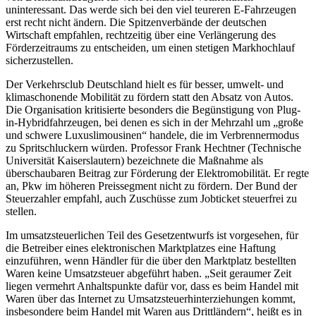
uninteressant. Das werde sich bei den viel teureren E-Fahrzeugen
erst recht nicht ändern. Die Spitzenverbände der deutschen
Wirtschaft empfahlen, rechtzeitig über eine Verlängerung des
Förderzeitraums zu entscheiden, um einen stetigen Markhochlauf
sicherzustellen.
Der Verkehrsclub Deutschland hielt es für besser, umwelt- und
klimaschonende Mobilität zu fördern statt den Absatz von Autos.
Die Organisation kritisierte besonders die Begünstigung von Plug-
in-Hybridfahrzeugen, bei denen es sich in der Mehrzahl um „große
und schwere Luxuslimousinen“ handele, die im Verbrennermodus
zu Spritschluckern würden. Professor Frank Hechtner (Technische
Universität Kaiserslautern) bezeichnete die Maßnahme als
überschaubaren Beitrag zur Förderung der Elektromobilität. Er regte
an, Pkw im höheren Preissegment nicht zu fördern. Der Bund der
Steuerzahler empfahl, auch Zuschüsse zum Jobticket steuerfrei zu
stellen.
Im umsatzsteuerlichen Teil des Gesetzentwurfs ist vorgesehen, für
die Betreiber eines elektronischen Marktplatzes eine Haftung
einzuführen, wenn Händler für die über den Marktplatz bestellten
Waren keine Umsatzsteuer abgeführt haben. „Seit geraumer Zeit
liegen vermehrt Anhaltspunkte dafür vor, dass es beim Handel mit
Waren über das Internet zu Umsatzsteuerhinterziehungen kommt,
insbesondere beim Handel mit Waren aus Drittländern“, heißt es in