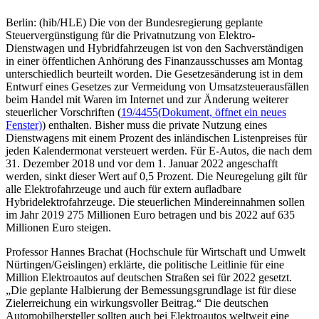
Berlin: (hib/HLE) Die von der Bundesregierung geplante
Steuervergünstigung für die Privatnutzung von Elektro-
Dienstwagen und Hybridfahrzeugen ist von den Sachverständigen
in einer öffentlichen Anhörung des Finanzausschusses am Montag
unterschiedlich beurteilt worden. Die Gesetzesänderung ist in dem
Entwurf eines Gesetzes zur Vermeidung von Umsatzsteuerausfällen
beim Handel mit Waren im Internet und zur Änderung weiterer
steuerlicher Vorschriften (
19/4455
(Dokument, öffnet ein neues
Fenster)
) enthalten. Bisher muss die private Nutzung eines
Dienstwagens mit einem Prozent des inländischen Listenpreises für
jeden Kalendermonat versteuert werden. Für E-Autos, die nach dem
31. Dezember 2018 und vor dem 1. Januar 2022 angeschafft
werden, sinkt dieser Wert auf 0,5 Prozent. Die Neuregelung gilt für
alle Elektrofahrzeuge und auch für extern aufladbare
Hybridelektrofahrzeuge. Die steuerlichen Mindereinnahmen sollen
im Jahr 2019 275 Millionen Euro betragen und bis 2022 auf 635
Millionen Euro steigen.
Professor Hannes Brachat (Hochschule für Wirtschaft und Umwelt
Nürtingen/Geislingen) erklärte, die politische Leitlinie für eine
Million Elektroautos auf deutschen Straßen sei für 2022 gesetzt.
„Die geplante Halbierung der Bemessungsgrundlage ist für diese
Zielerreichung ein wirkungsvoller Beitrag.“ Die deutschen
Automobilhersteller sollten auch bei Elektroautos weltweit eine