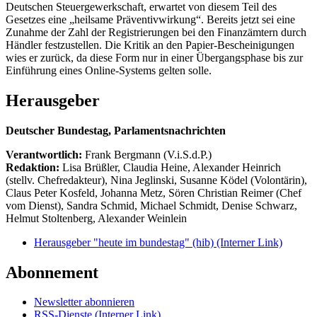
Deutschen Steuergewerkschaft, erwartet von diesem Teil des
Gesetzes eine „heilsame Präventivwirkung“. Bereits jetzt sei eine
Zunahme der Zahl der Registrierungen bei den Finanzämtern durch
Händler festzustellen. Die Kritik an den Papier-Bescheinigungen
wies er zurück, da diese Form nur in einer Übergangsphase bis zur
Einführung eines Online-Systems gelten solle.
Herausgeber
Deutscher Bundestag, Parlamentsnachrichten
Verantwortlich:
Frank Bergmann (V.i.S.d.P.)
Redaktion:
Lisa Brüßler, Claudia Heine, Alexander Heinrich
(stellv. Chefredakteur), Nina Jeglinski,
Susanne Ködel (Volontärin),
Claus Peter Kosfeld, Johanna Metz, Sören Christian Reimer (Chef
vom Dienst), Sandra Schmid, Michael Schmidt, Denise Schwarz,
Helmut Stoltenberg, Alexander Weinlein
Herausgeber "heute im bundestag" (hib)
(Interner Link)
Abonnement
Newsletter abonnieren
RSS-Dienste
(Interner Link)