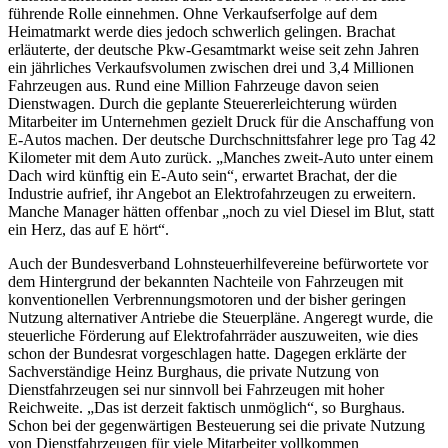
führende Rolle einnehmen. Ohne Verkaufserfolge auf dem
Heimatmarkt werde dies jedoch schwerlich gelingen. Brachat
erläuterte, der deutsche Pkw-Gesamtmarkt weise seit zehn Jahren
ein jährliches Verkaufsvolumen zwischen drei und 3,4 Millionen
Fahrzeugen aus. Rund eine Million Fahrzeuge davon seien
Dienstwagen. Durch die geplante Steuererleichterung würden
Mitarbeiter im Unternehmen gezielt Druck für die Anschaffung von
E-Autos machen. Der deutsche Durchschnittsfahrer lege pro Tag 42
Kilometer mit dem Auto zurück. „Manches zweit-Auto unter einem
Dach wird künftig ein E-Auto sein“, erwartet Brachat, der die
Industrie aufrief, ihr Angebot an Elektrofahrzeugen zu erweitern.
Manche Manager hätten offenbar „noch zu viel Diesel im Blut, statt
ein Herz, das auf E hört“.
Auch der Bundesverband Lohnsteuerhilfevereine befürwortete vor
dem Hintergrund der bekannten Nachteile von Fahrzeugen mit
konventionellen Verbrennungsmotoren und der bisher geringen
Nutzung alternativer Antriebe die Steuerpläne. Angeregt wurde, die
steuerliche Förderung auf Elektrofahrräder auszuweiten, wie dies
schon der Bundesrat vorgeschlagen hatte. Dagegen erklärte der
Sachverständige Heinz Burghaus, die private Nutzung von
Dienstfahrzeugen sei nur sinnvoll bei Fahrzeugen mit hoher
Reichweite. „Das ist derzeit faktisch unmöglich“, so Burghaus.
Schon bei der gegenwärtigen Besteuerung sei die private Nutzung
von Dienstfahrzeugen für viele Mitarbeiter vollkommen