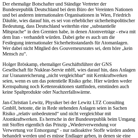
Der ehemalige Botschafter und Ständige Vertreter der
Bundesrepublik Deutschland bei dem Büro der Vereinten Nationen
und bei anderen internationalen Organisationen in Wien, Friedrich
Däuble, wies darauf hin, es sei von erheblicher sicherheitspolitischer
Bedeutung, dass Deutschland weiterhin eine „substantielle
Mitsprache“ in den Gremien habe, in denen Atomverträge - etwa mit
dem Iran - verhandelt würden. Dabei gehe es auch um die
Festlegung internationaler Sicherheitsstandards für Atomanlagen.
Wer dabei nicht Mitglied des Gouverneursrates sei, dem höre „kein
Mensch zu“.
Holger Bröskamp, ehemaliger Geschäftsführer der GNS
Gesellschaft für Nuklear-Servie mbH, wies darauf hin, dass Anlagen
zur Urananreicherung „nicht vergleichbar“ mit Kernkraftwerken
seien, wenn es um das potentielle Risiko gehe. Hier würden weder
Kernspaltung noch Kettenreaktionen stattfinden, entstünden auch
keine Spaltprodukte oder Nachzerfallswärme.
Jan-Christian Lewitz, Physiker bei der Lewitz LTZ Consulting
GmbH, betonte, die in Rede stehenden Anlagen seien in Sachen
Risiko „relativ unbedeutend“ und nicht vergleichbar mit
Atomkraftwerken. Es herrsche in der Bundesrepublik beim Umgang
mit Stoffen eigentlich das Prinzip „Wiederverwendung vor
Verwertung vor Entsorgung“ - nur radioaktive Stoffe würden anders
behandelt werden und es müsse Endlager geben, in denen sie eine