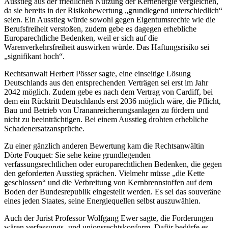
Ausstieg aus der friedlichen Nutzung der Kernenergie vergleichen,
da sie bereits in der Risikobewertung „grundlegend unterschiedlich“
seien. Ein Ausstieg würde sowohl gegen Eigentumsrechte wie die
Berufsfreiheit verstoßen, zudem gebe es dagegen erhebliche
Europarechtliche Bedenken, weil er sich auf die
Warenverkehrsfreiheit auswirken würde. Das Haftungsrisiko sei
„signifikant hoch“.
Rechtsanwalt Herbert Pösser sagte, eine einseitige Lösung
Deutschlands aus den entsprechenden Verträgen sei erst im Jahr
2042 möglich. Zudem gebe es nach dem Vertrag von Cardiff, bei
dem ein Rücktritt Deutschlands erst 2036 möglich wäre, die Pflicht,
Bau und Betrieb von Urananreicherungsanlagen zu fördern und
nicht zu beeinträchtigen. Bei einem Ausstieg drohten erhebliche
Schadenersatzansprüche.
Zu einer gänzlich anderen Bewertung kam die Rechtsanwältin
Dörte Fouquet: Sie sehe keine grundlegenden
verfassungsrechtlichen oder europarechtlichen Bedenken, die gegen
den geforderten Ausstieg sprächen. Vielmehr müsse „die Kette
geschlossen“ und die Verbreitung von Kernbrennstoffen auf dem
Boden der Bundesrepublik eingestellt werden. Es sei das souveräne
eines jeden Staates, seine Energiequellen selbst auszuwählen.
Auch der Jurist Professor Wolfgang Ewer sagte, die Forderungen
wären verfassungs- und unionsrechtskonform. Dafür bedürfe es