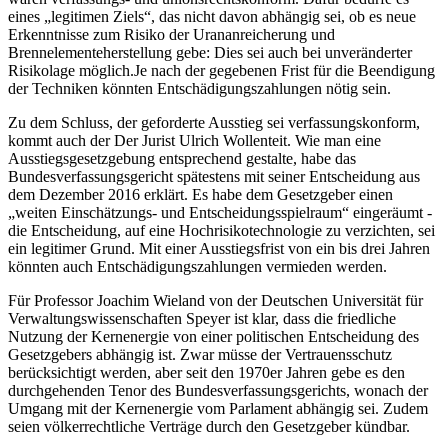
eines „legitimen Ziels“, das nicht davon abhängig sei, ob es neue
Erkenntnisse zum Risiko der Urananreicherung und
Brennelementeherstellung gebe: Dies sei auch bei unveränderter
Risikolage möglich.Je nach der gegebenen Frist für die Beendigung
der Techniken könnten Entschädigungszahlungen nötig sein.
Zu dem Schluss, der geforderte Ausstieg sei verfassungskonform,
kommt auch der Der Jurist Ulrich Wollenteit. Wie man eine
Ausstiegsgesetzgebung entsprechend gestalte, habe das
Bundesverfassungsgericht spätestens mit seiner Entscheidung aus
dem Dezember 2016 erklärt. Es habe dem Gesetzgeber einen
„weiten Einschätzungs- und Entscheidungsspielraum“ eingeräumt -
die Entscheidung, auf eine Hochrisikotechnologie zu verzichten, sei
ein legitimer Grund. Mit einer Ausstiegsfrist von ein bis drei Jahren
könnten auch Entschädigungszahlungen vermieden werden.
Für Professor Joachim Wieland von der Deutschen Universität für
Verwaltungswissenschaften Speyer ist klar, dass die friedliche
Nutzung der Kernenergie von einer politischen Entscheidung des
Gesetzgebers abhängig ist. Zwar müsse der Vertrauensschutz
berücksichtigt werden, aber seit den 1970er Jahren gebe es den
durchgehenden Tenor des Bundesverfassungsgerichts, wonach der
Umgang mit der Kernenergie vom Parlament abhängig sei. Zudem
seien völkerrechtliche Verträge durch den Gesetzgeber kündbar.