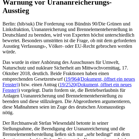
Warnung vor Urananreicherungs-
Ausstieg
Berlin: (hib/suk) Die Forderung von Bündnis 90/Die Grünen und
Linksfraktion, Urananreicherung und Brennelementeherstellung in
Deutschland zu beenden, wird von Experten höchst unterschiedlich
bewertet. Besonders umstritten ist die Frage, ob mit dem geforderten
Ausstieg Verfassungs-, Völker- oder EU-Recht gebrochen werden
würde.
Das wurde in einer Anhörung des Ausschusses für Umwelt,
Naturschutz und nukleare Sicherheit am Mittwochvormittag, 17.
Oktober 2018, deutlich. Beide Fraktionen haben einen
entsprechenden Gesetzentwurf (
19/964
(Dokument, öffnet ein neues
Fenster)
) bzw. einen Antrag (
19/2520
(Dokument, öffnet ein neues
Fenster)
) vorgelegt. Darin fordern sie, die Betriebserlaubnis für
Anlagen Urananreicherung und Brennelementeherstellung zu
beenden und diese stillzulegen. Die Abgeordneten argumentieren,
diese Maßnahmen seien im Zuge des deutschen Atomausstiegs
nötig.
Der Rechtsanwalt Stefan Wiesendahl betonte in seiner
Stellungnahme, die Beendigung der Urananreicherung und die
Brennelementeherstellung ließen sich nur „sehr bedingt“ mit dem