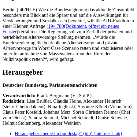
Berlin: (hib/HLE) Wie die Bundesregierung das aktuelle Zinsumfeld
besonders mit Blick auf die Sparer und auf die Auswirkungen für
Versicherungen und Sozialkassen bewertet, will die AfD-Fraktion in
einer Kleinen Anfrage (
19/4780
(Dokument, öffnet ein neues
Fenster)
) erfahren. Die Regierung soll zum Zerfall der privaten und
betrieblichen Altersvorsorge Stellung nehmen. „Würde die
Bundesregierung die betriebliche Altersvorsorge und private
Altersvorsorge im Worst-Case-Szenario retten und stabilisieren oder
unter Inkaufnahme von Massenaltersarmut den Euro der
Nullzinspolitik retten?“, wird gefragt.
Herausgeber
Deutscher Bundestag, Parlamentsnachrichten
Verantwortlich:
Frank Bergmann (V.i.S.d.P.)
Redaktion:
Lisa Brüßler, Claudia Heine, Alexander Heinrich
(stellv. Chefredakteur), Nina Jeglinski,
Susanne Ködel (Volontärin),
Claus Peter Kosfeld, Johanna Metz, Sören Christian Reimer (Chef
vom Dienst), Sandra Schmid, Michael Schmidt, Denise Schwarz,
Helmut Stoltenberg, Alexander Weinlein
Herausgeber "heute im bundestag" (hib)
(Interner Link)