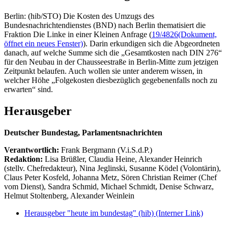
Berlin: (hib/STO) Die Kosten des Umzugs des
Bundesnachrichtendienstes (BND) nach Berlin thematisiert die
Fraktion Die Linke in einer Kleinen Anfrage (
19/4826
(Dokument,
öffnet ein neues Fenster)
). Darin erkundigen sich die Abgeordneten
danach, auf welche Summe sich die „Gesamtkosten nach DIN 276“
für den Neubau in der Chausseestraße in Berlin-Mitte zum jetzigen
Zeitpunkt belaufen. Auch wollen sie unter anderem wissen, in
welcher Höhe „Folgekosten diesbezüglich gegebenenfalls noch zu
erwarten“ sind.
Herausgeber
Deutscher Bundestag, Parlamentsnachrichten
Verantwortlich:
Frank Bergmann (V.i.S.d.P.)
Redaktion:
Lisa Brüßler, Claudia Heine, Alexander Heinrich
(stellv. Chefredakteur), Nina Jeglinski,
Susanne Ködel (Volontärin),
Claus Peter Kosfeld, Johanna Metz, Sören Christian Reimer (Chef
vom Dienst), Sandra Schmid, Michael Schmidt, Denise Schwarz,
Helmut Stoltenberg, Alexander Weinlein
Herausgeber "heute im bundestag" (hib)
(Interner Link)