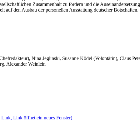
sellschaftlichen Zusammenhalt zu fördern und die Auseinandersetzung d
zielt auf den Ausbau der personellen Ausstattung deutscher Botschaf
 Chefredakteur), Nina Jeglinski,
Susanne Ködel (Volontärin),
Claus Pet
rg, Alexander Weinlein
 Link, Link öffnet ein neues Fenster)