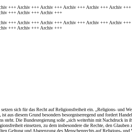
chiv +++ Archiv +++ Archiv +++ Archiv +++ Archiv +++ Archiv +++
chiv +++ Archiv +++ Archiv +++
chiv +++ Archiv +++ Archiv +++ Archiv +++ Archiv +++ Archiv +++
chiv +++ Archiv +++ Archiv +++
en sich für das Recht auf Religionsfreiheit ein. „Religions- und Welt
 ist aus diesem Grund besonders besorgniserregend und fordert Handeln
 steht. Die Bundesregierung solle „sich weiterhin mit Nachdruck in ih
gionsfreiheit einsetzen, zu dem insbesondere die Rechte, den Glauben
lten Geltung und Abgrenzung des Menschenrechts auf Religions- und W