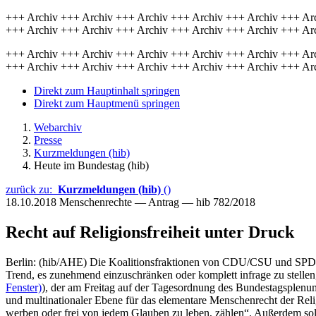
+++ Archiv +++ Archiv +++ Archiv +++ Archiv +++ Archiv +++ Ar
+++ Archiv +++ Archiv +++ Archiv +++ Archiv +++ Archiv +++ Ar
+++ Archiv +++ Archiv +++ Archiv +++ Archiv +++ Archiv +++ Ar
+++ Archiv +++ Archiv +++ Archiv +++ Archiv +++ Archiv +++ Ar
Direkt zum Hauptinhalt springen
Direkt zum Hauptmenü springen
Webarchiv
Presse
Kurzmeldungen (hib)
Heute im Bundestag (hib)
zurück zu:
Kurzmeldungen (hib)
()
18.10.2018
Menschenrechte — Antrag — hib 782/2018
Recht auf Religionsfreiheit unter Druck
Berlin: (hib/AHE) Die Koalitionsfraktionen von CDU/CSU und SPD setz
Trend, es zunehmend einzuschränken oder komplett infrage zu stellen,
Fenster)
), der am Freitag auf der Tagesordnung des Bundestagsplenums
und multinationaler Ebene für das elementare Menschenrecht der Reli
werben oder frei von jedem Glauben zu leben, zählen“. Außerdem sol