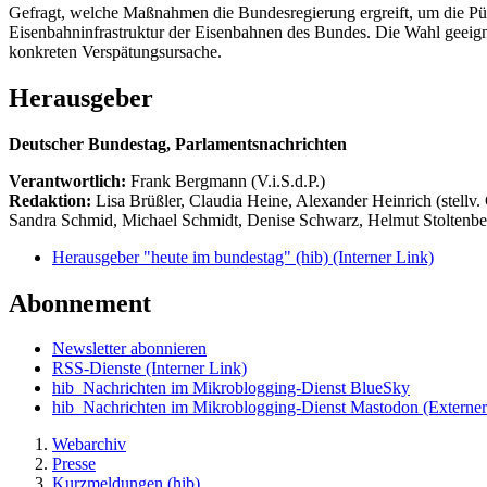
Gefragt, welche Maßnahmen die Bundesregierung ergreift, um die Pünk
Eisenbahninfrastruktur der Eisenbahnen des Bundes. Die Wahl geeig
konkreten Verspätungsursache.
Herausgeber
Deutscher Bundestag, Parlamentsnachrichten
Verantwortlich:
Frank Bergmann (V.i.S.d.P.)
Redaktion:
Lisa Brüßler, Claudia Heine, Alexander Heinrich (stellv.
Sandra Schmid, Michael Schmidt, Denise Schwarz, Helmut Stoltenbe
Herausgeber "heute im bundestag" (hib)
(Interner Link)
Abonnement
Newsletter abonnieren
RSS-Dienste
(Interner Link)
hib_Nachrichten im Mikroblogging-Dienst BlueSky
hib_Nachrichten im Mikroblogging-Dienst Mastodon
(Externer
Webarchiv
Presse
Kurzmeldungen (hib)