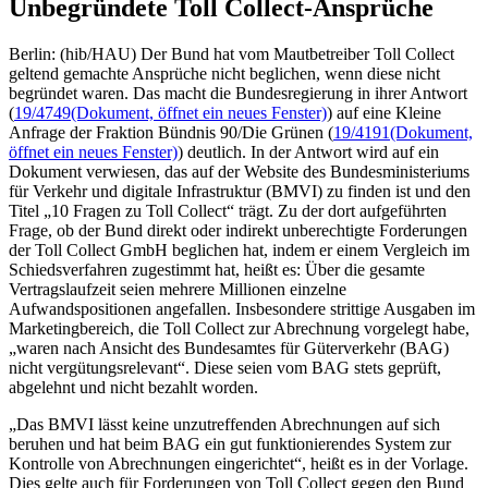
Unbegründete Toll Collect-Ansprüche
Berlin: (hib/HAU) Der Bund hat vom Mautbetreiber Toll Collect
geltend gemachte Ansprüche nicht beglichen, wenn diese nicht
begründet waren. Das macht die Bundesregierung in ihrer Antwort
(
19/4749
(Dokument, öffnet ein neues Fenster)
) auf eine Kleine
Anfrage der Fraktion Bündnis 90/Die Grünen (
19/4191
(Dokument,
öffnet ein neues Fenster)
) deutlich. In der Antwort wird auf ein
Dokument verwiesen, das auf der Website des Bundesministeriums
für Verkehr und digitale Infrastruktur (BMVI) zu finden ist und den
Titel „10 Fragen zu Toll Collect“ trägt. Zu der dort aufgeführten
Frage, ob der Bund direkt oder indirekt unberechtigte Forderungen
der Toll Collect GmbH beglichen hat, indem er einem Vergleich im
Schiedsverfahren zugestimmt hat, heißt es: Über die gesamte
Vertragslaufzeit seien mehrere Millionen einzelne
Aufwandspositionen angefallen. Insbesondere strittige Ausgaben im
Marketingbereich, die Toll Collect zur Abrechnung vorgelegt habe,
„waren nach Ansicht des Bundesamtes für Güterverkehr (BAG)
nicht vergütungsrelevant“. Diese seien vom BAG stets geprüft,
abgelehnt und nicht bezahlt worden.
„Das BMVI lässt keine unzutreffenden Abrechnungen auf sich
beruhen und hat beim BAG ein gut funktionierendes System zur
Kontrolle von Abrechnungen eingerichtet“, heißt es in der Vorlage.
Dies gelte auch für Forderungen von Toll Collect gegen den Bund