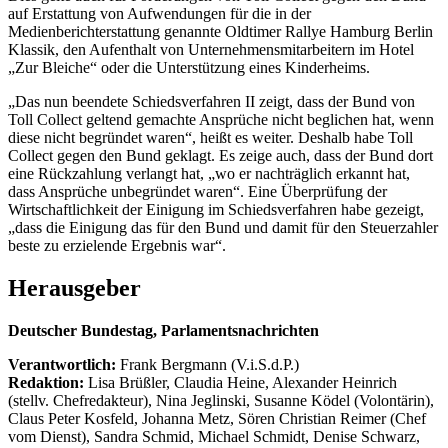
auf Erstattung von Aufwendungen für die in der
Medienberichterstattung genannte Oldtimer Rallye Hamburg Berlin
Klassik, den Aufenthalt von Unternehmensmitarbeitern im Hotel
„Zur Bleiche“ oder die Unterstützung eines Kinderheims.
„Das nun beendete Schiedsverfahren II zeigt, dass der Bund von
Toll Collect geltend gemachte Ansprüche nicht beglichen hat, wenn
diese nicht begründet waren“, heißt es weiter. Deshalb habe Toll
Collect gegen den Bund geklagt. Es zeige auch, dass der Bund dort
eine Rückzahlung verlangt hat, „wo er nachträglich erkannt hat,
dass Ansprüche unbegründet waren“. Eine Überprüfung der
Wirtschaftlichkeit der Einigung im Schiedsverfahren habe gezeigt,
„dass die Einigung das für den Bund und damit für den Steuerzahler
beste zu erzielende Ergebnis war“.
Herausgeber
Deutscher Bundestag, Parlamentsnachrichten
Verantwortlich:
Frank Bergmann (V.i.S.d.P.)
Redaktion:
Lisa Brüßler, Claudia Heine, Alexander Heinrich
(stellv. Chefredakteur), Nina Jeglinski,
Susanne Ködel (Volontärin),
Claus Peter Kosfeld, Johanna Metz, Sören Christian Reimer (Chef
vom Dienst), Sandra Schmid, Michael Schmidt, Denise Schwarz,