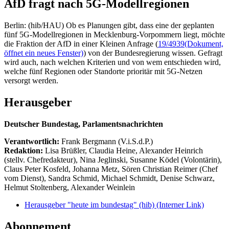
AfD fragt nach 5G-Modellregionen
Berlin: (hib/HAU) Ob es Planungen gibt, dass eine der geplanten
fünf 5G-Modellregionen in Mecklenburg-Vorpommern liegt, möchte
die Fraktion der AfD in einer Kleinen Anfrage (
19/4939
(Dokument,
öffnet ein neues Fenster)
) von der Bundesregierung wissen. Gefragt
wird auch, nach welchen Kriterien und von wem entschieden wird,
welche fünf Regionen oder Standorte prioritär mit 5G-Netzen
versorgt werden.
Herausgeber
Deutscher Bundestag, Parlamentsnachrichten
Verantwortlich:
Frank Bergmann (V.i.S.d.P.)
Redaktion:
Lisa Brüßler, Claudia Heine, Alexander Heinrich
(stellv. Chefredakteur), Nina Jeglinski,
Susanne Ködel (Volontärin),
Claus Peter Kosfeld, Johanna Metz, Sören Christian Reimer (Chef
vom Dienst), Sandra Schmid, Michael Schmidt, Denise Schwarz,
Helmut Stoltenberg, Alexander Weinlein
Herausgeber "heute im bundestag" (hib)
(Interner Link)
Abonnement