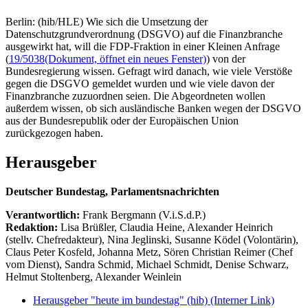
Berlin: (hib/HLE) Wie sich die Umsetzung der
Datenschutzgrundverordnung (DSGVO) auf die Finanzbranche
ausgewirkt hat, will die FDP-Fraktion in einer Kleinen Anfrage
(
19/5038
(Dokument, öffnet ein neues Fenster)
) von der
Bundesregierung wissen. Gefragt wird danach, wie viele Verstöße
gegen die DSGVO gemeldet wurden und wie viele davon der
Finanzbranche zuzuordnen seien. Die Abgeordneten wollen
außerdem wissen, ob sich ausländische Banken wegen der DSGVO
aus der Bundesrepublik oder der Europäischen Union
zurückgezogen haben.
Herausgeber
Deutscher Bundestag, Parlamentsnachrichten
Verantwortlich:
Frank Bergmann (V.i.S.d.P.)
Redaktion:
Lisa Brüßler, Claudia Heine, Alexander Heinrich
(stellv. Chefredakteur), Nina Jeglinski,
Susanne Ködel (Volontärin),
Claus Peter Kosfeld, Johanna Metz, Sören Christian Reimer (Chef
vom Dienst), Sandra Schmid, Michael Schmidt, Denise Schwarz,
Helmut Stoltenberg, Alexander Weinlein
Herausgeber "heute im bundestag" (hib)
(Interner Link)