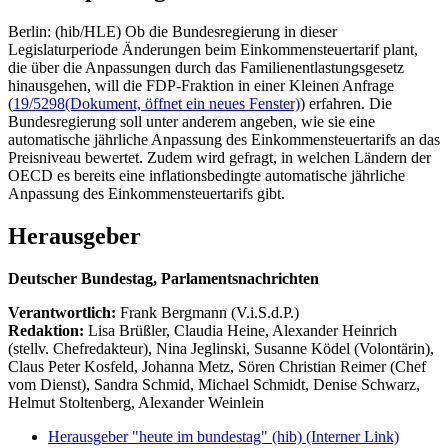
Berlin: (hib/HLE) Ob die Bundesregierung in dieser
Legislaturperiode Änderungen beim Einkommensteuertarif plant,
die über die Anpassungen durch das Familienentlastungsgesetz
hinausgehen, will die FDP-Fraktion in einer Kleinen Anfrage
(
19/5298
(Dokument, öffnet ein neues Fenster)
) erfahren. Die
Bundesregierung soll unter anderem angeben, wie sie eine
automatische jährliche Anpassung des Einkommensteuertarifs an das
Preisniveau bewertet. Zudem wird gefragt, in welchen Ländern der
OECD es bereits eine inflationsbedingte automatische jährliche
Anpassung des Einkommensteuertarifs gibt.
Herausgeber
Deutscher Bundestag, Parlamentsnachrichten
Verantwortlich:
Frank Bergmann (V.i.S.d.P.)
Redaktion:
Lisa Brüßler, Claudia Heine, Alexander Heinrich
(stellv. Chefredakteur), Nina Jeglinski,
Susanne Ködel (Volontärin),
Claus Peter Kosfeld, Johanna Metz, Sören Christian Reimer (Chef
vom Dienst), Sandra Schmid, Michael Schmidt, Denise Schwarz,
Helmut Stoltenberg, Alexander Weinlein
Herausgeber "heute im bundestag" (hib)
(Interner Link)